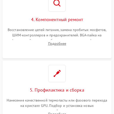
4. Компонентный ремонт
Восстановление цепей питания, замена пробитых мосфетов,
ШИМ-контроллеров и предохранителей. BGA-пайка на
инфракрасной станции реболлинг или замена графического
Подробнее
чипа и дефектной памяти GDDR. Прошивка BIOS
программатором.
5. Профилактика и сборка
Нанесение качественной термопасты или фазового перехода
на кристалл GPU. Подбор и установка новых
термопрокладок правильной толщины на память и цепи
Подробнее