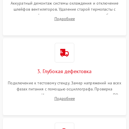
Аккуратный демонтаж системы охлаждения и отключение
шлейфов вентиляторов. Удаление старой термопасты с
кристалла графического чипа и термопрокладок с банок
Подробнее
памяти и зоны VRM. Очистка платы от пыли и окислов.
3. Глубокая дефектовка
Подключение к тестовому стенду. Замер напряжений на всех
фазах питания с помощью осциллографа. Проверка
инициализации. Использование специализированного ПО
Подробнее
MATS