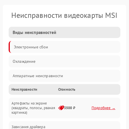
Неисправности видеокарты MSI
Виды неисправностей
Электронные сбои
Охлаждение
Аппаратные неисправности
Неисправности
Стоимость
Перегрев и термопроблемы
Артефакты на экране
Видео
(квадраты, полосы, рваная
3500 ₽
Подробнее →
картинка)
Программные ошибки
Зависания драйвера