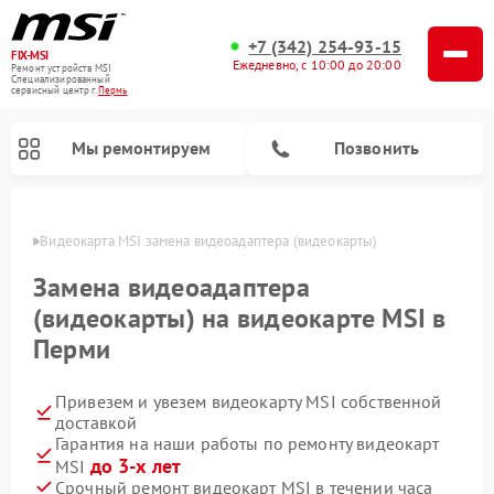
+7 (342) 254-93-15
FIX-MSI
Ежедневно, с 10:00 до 20:00
Ремонт устройств MSI
Специализированный
cервисный центр г.
Пермь
Мы ремонтируем
Позвонить
Перми
Видеокарта MSI замена видеоадаптера (видеокарты)
Замена видеоадаптера
(видеокарты) на видеокарте MSI в
Перми
Привезем и увезем видеокарту MSI собственной
доставкой
Гарантия на наши работы по ремонту видеокарт
до 3-х лет
MSI
Срочный ремонт видеокарт MSI в течении часа