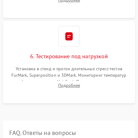
питания. Монтаж радиатора и бэкплейта, подключение и
проверка кулеров.
6. Тестирование под нагрузкой
Установка в стенд и прогон длительных стресс-тестов
FurMark, Superposition и 3DMark. Мониторинг температур
графического чипа и Hot Spot. Проверка на отсутствие
Подробнее
артефактов изображения, вылетов драйвера и зависаний.
FAQ. Ответы на вопросы