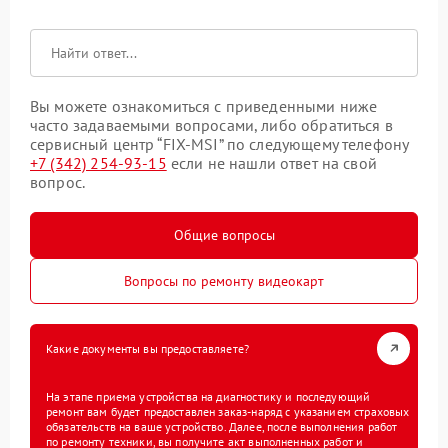
Вы можете ознакомиться с приведенными ниже
часто задаваемыми вопросами, либо обратиться в
сервисный центр “FIX-MSI” по следующему телефону
+7 (342) 254-93-15
если не нашли ответ на свой
вопрос.
Общие вопросы
Вопросы по ремонту видеокарт
Какие документы вы предоставляете?
На этапе приема устройства на диагностику и последующий
ремонт вам будет предоставлен заказ-наряд с указанием страховых
обязательств на ваше устройство. Далее, после выполнения работ
по ремонту техники, вы получите акт выполненных работ и