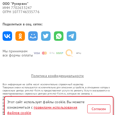
ООО "Русервис"
ИНН 7702633247
ОГРН 1077746335776
Поделиться в соц. сетях:
Мы принимаем
все формы оплаты
Политика конфиденциальности
Вся информация на сайте носит исключительно справочный характер.
Товарные знаки используются исключительно для описания устройств, в отношении которых
сервисные центры prm.msi-fixim.ru предоставляют услуги по ремонту. Услуги оказываются в
неавторизованных сервисных центрах prm.msi-fixim.ru, которые не связаны с
правообладателями товарных знаков или их официальными представителями.
Ремонт осуществляется для устройств, уже введенных в гражданский оборот в соответствии
Этот сайт использует файлы cookie. Вы можете
со статьей 1487 ГК РФ.
Использование товарных знаков не преследует цели индивидуализации услуг или введения
ознакомиться с
правилами использования
Согласен
потребителей в заблуждение, а служит для информирования о предоставляемых услугах по
ремонту техники указанных брендов.
файлов cookie