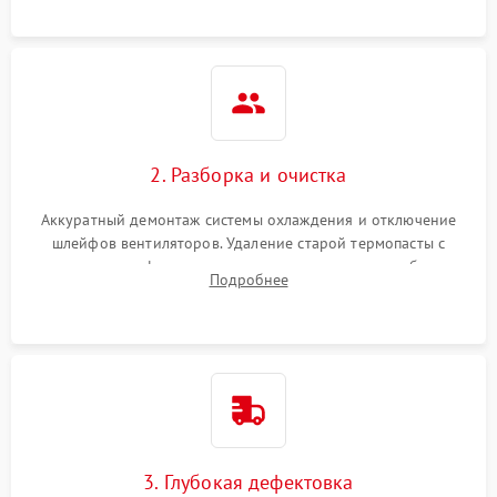
памяти.
2. Разборка и очистка
Аккуратный демонтаж системы охлаждения и отключение
шлейфов вентиляторов. Удаление старой термопасты с
кристалла графического чипа и термопрокладок с банок
Подробнее
памяти и зоны VRM. Очистка платы от пыли и окислов.
3. Глубокая дефектовка