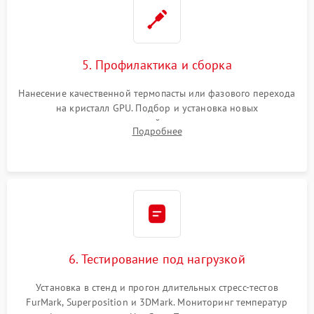
5. Профилактика и сборка
Нанесение качественной термопасты или фазового перехода
на кристалл GPU. Подбор и установка новых
термопрокладок правильной толщины на память и цепи
Подробнее
питания. Монтаж радиатора и бэкплейта, подключение и
проверка кулеров.
6. Тестирование под нагрузкой
Установка в стенд и прогон длительных стресс-тестов
FurMark, Superposition и 3DMark. Мониторинг температур