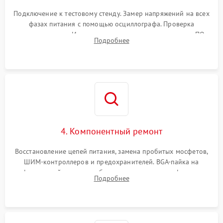
Подключение к тестовому стенду. Замер напряжений на всех
фазах питания с помощью осциллографа. Проверка
инициализации. Использование специализированного ПО
Подробнее
MATS
4. Компонентный ремонт
Восстановление цепей питания, замена пробитых мосфетов,
ШИМ-контроллеров и предохранителей. BGA-пайка на
инфракрасной станции реболлинг или замена графического
Подробнее
чипа и дефектной памяти GDDR. Прошивка BIOS
программатором.