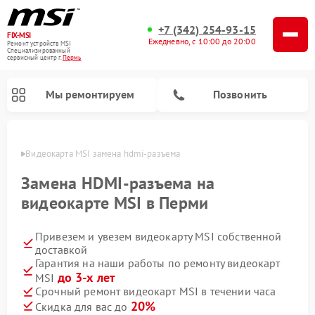
+7 (342) 254-93-15
FIX-MSI
Ежедневно, с 10:00 до 20:00
Ремонт устройств MSI
Специализированный
cервисный центр г.
Пермь
Мы ремонтируем
Позвонить
Перми
Видеокарта MSI замена hdmi-разъема
Замена HDMI-разъема на
видеокарте MSI в Перми
Привезем и увезем видеокарту MSI собственной
доставкой
Гарантия на наши работы по ремонту видеокарт
до 3-х лет
MSI
Срочный ремонт видеокарт MSI в течении часа
20%
Скидка для вас до