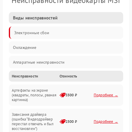
Неисправности видеокарты MSI
Виды неисправностей
Электронные сбои
Охлаждение
Аппаратные неисправности
Неисправности
Стоимость
Перегрев и термопроблемы
Артефакты на экране
Видео
(квадраты, полосы, рваная
3500 ₽
Подробнее →
картинка)
Программные ошибки
Зависания драйвера
(ошибка “Видеодрайвер
Интерфейсные и коммуникационные проблемы
2500 ₽
Подробнее →
перестал отвечать и был
восстановлен”)