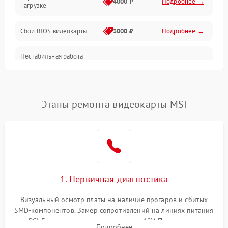
4000 ₽
Подробнее →
нагрузке
Электропитание
Сбои BIOS видеокарты
3000 ₽
Подробнее →
ПО
Нестабильная работа
Электронные компоненты
после обновления
2000 ₽
Подробнее →
драйверов
Интерфейсы
Этапы ремонта видеокарты MSI
Общие поломки
Система охлаждения
Экран (дисплей)
1. Первичная диагностика
Программные сбои
Визуальный осмотр платы на наличие прогаров и сбитых
SMD-компонентов. Замер сопротивлений на линиях питания
Механические повреждения
PCI-E и дополнительных разъемах 12V. Проверка на
Подробнее