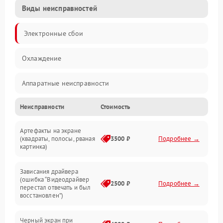
Виды неисправностей
Электронные сбои
Охлаждение
Аппаратные неисправности
Неисправности
Стоимость
Перегрев и термопроблемы
Артефакты на экране
Видео
(квадраты, полосы, рваная
3500 ₽
Подробнее →
картинка)
Программные ошибки
Зависания драйвера
(ошибка “Видеодрайвер
Интерфейсные и коммуникационные проблемы
2500 ₽
Подробнее →
перестал отвечать и был
восстановлен”)
Питание
Черный экран при