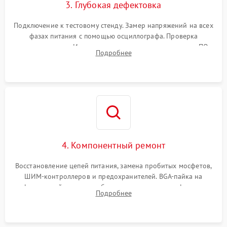
3. Глубокая дефектовка
Подключение к тестовому стенду. Замер напряжений на всех
фазах питания с помощью осциллографа. Проверка
инициализации. Использование специализированного ПО
Подробнее
MATS
4. Компонентный ремонт
Восстановление цепей питания, замена пробитых мосфетов,
ШИМ-контроллеров и предохранителей. BGA-пайка на
инфракрасной станции реболлинг или замена графического
Подробнее
чипа и дефектной памяти GDDR. Прошивка BIOS
программатором.