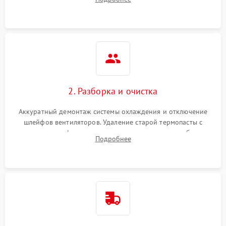
короткое замыкание основных дросселей питания GPU и
Режим работы
памяти.
ПО/Микропрограмма
2. Разборка и очистка
Аккуратный демонтаж системы охлаждения и отключение
шлейфов вентиляторов. Удаление старой термопасты с
кристалла графического чипа и термопрокладок с банок
Подробнее
памяти и зоны VRM. Очистка платы от пыли и окислов.