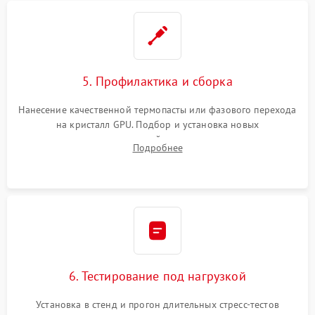
5. Профилактика и сборка
Нанесение качественной термопасты или фазового перехода
на кристалл GPU. Подбор и установка новых
термопрокладок правильной толщины на память и цепи
Подробнее
питания. Монтаж радиатора и бэкплейта, подключение и
проверка кулеров.
6. Тестирование под нагрузкой
Установка в стенд и прогон длительных стресс-тестов