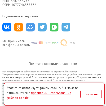
ИНН 7702633247
ОГРН 1077746335776
Поделиться в соц. сетях:
Мы принимаем
все формы оплаты
Политика конфиденциальности
Вся информация на сайте носит исключительно справочный характер.
Товарные знаки используются исключительно для описания устройств, в отношении которых
сервисные центры prm.msi-fixim.ru предоставляют услуги по ремонту. Услуги оказываются в
неавторизованных сервисных центрах prm.msi-fixim.ru, которые не связаны с
правообладателями товарных знаков или их официальными представителями.
Ремонт осуществляется для устройств, уже введенных в гражданский оборот в соответствии
Этот сайт использует файлы cookie. Вы можете
со статьей 1487 ГК РФ.
Использование товарных знаков не преследует цели индивидуализации услуг или введения
ознакомиться с
правилами использования
Согласен
потребителей в заблуждение, а служит для информирования о предоставляемых услугах по
ремонту техники указанных брендов.
файлов cookie
Представленная на сайте информация не является публичной офертой, определяемой
положениями Статьи 437(2) Гражданского кодекса РФ