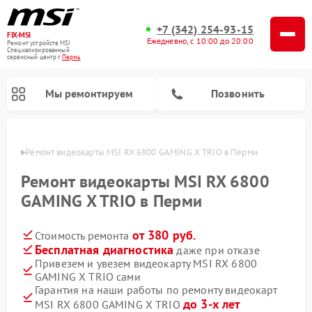
+7 (342) 254-93-15
FIX-MSI
Ежедневно, с 10:00 до 20:00
Ремонт устройств MSI
Специализированный
cервисный центр г.
Пермь
Мы ремонтируем
Позвонить
Перми
Ремонт видеокарты MSI RX 6800 GAMING X TRIO в Перми
Ремонт видеокарты MSI RX 6800
GAMING X TRIO в Перми
от 380 руб.
Стоимость ремонта
Бесплатная диагностика
даже при отказе
Привезем и увезем видеокарту MSI RX 6800
GAMING X TRIO сами
Гарантия на наши работы по ремонту видеокарт
до 3-х лет
MSI RX 6800 GAMING X TRIO