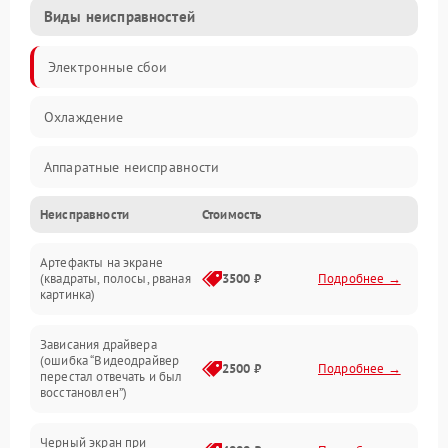
Виды неисправностей
Электронные сбои
Охлаждение
Аппаратные неисправности
Неисправности
Стоимость
Перегрев и термопроблемы
Артефакты на экране
Видео
(квадраты, полосы, рваная
3500 ₽
Подробнее →
картинка)
Программные ошибки
Зависания драйвера
(ошибка “Видеодрайвер
Интерфейсные и коммуникационные проблемы
2500 ₽
Подробнее →
перестал отвечать и был
восстановлен”)
Питание
Черный экран при