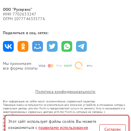
ООО "Русервис"
ИНН 7702633247
ОГРН 1077746335776
Поделиться в соц. сетях:
Мы принимаем
все формы оплаты
Политика конфиденциальности
Вся информация на сайте носит исключительно справочный характер.
Товарные знаки используются исключительно для описания устройств, в отношении которых
сервисные центры prm.msi-fixim.ru предоставляют услуги по ремонту. Услуги оказываются в
неавторизованных сервисных центрах prm.msi-fixim.ru, которые не связаны с
правообладателями товарных знаков или их официальными представителями.
Ремонт осуществляется для устройств, уже введенных в гражданский оборот в соответствии
Этот сайт использует файлы cookie. Вы можете
со статьей 1487 ГК РФ.
Использование товарных знаков не преследует цели индивидуализации услуг или введения
ознакомиться с
правилами использования
Согласен
потребителей в заблуждение, а служит для информирования о предоставляемых услугах по