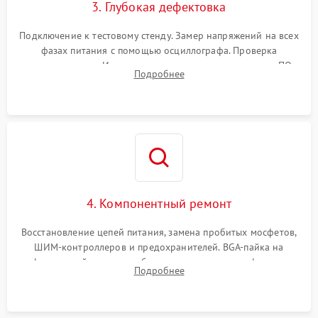
3. Глубокая дефектовка
Подключение к тестовому стенду. Замер напряжений на всех
фазах питания с помощью осциллографа. Проверка
инициализации. Использование специализированного ПО
Подробнее
MATS
4. Компонентный ремонт
Восстановление цепей питания, замена пробитых мосфетов,
ШИМ-контроллеров и предохранителей. BGA-пайка на
инфракрасной станции реболлинг или замена графического
Подробнее
чипа и дефектной памяти GDDR. Прошивка BIOS
программатором.