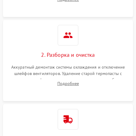
короткое замыкание основных дросселей питания GPU и
Режим работы
памяти.
ПО/Микропрограмма
2. Разборка и очистка
Аккуратный демонтаж системы охлаждения и отключение
шлейфов вентиляторов. Удаление старой термопасты с
кристалла графического чипа и термопрокладок с банок
Подробнее
памяти и зоны VRM. Очистка платы от пыли и окислов.