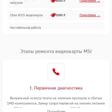
4000 ₽
Подробнее →
нагрузке
Электропитание
Сбои BIOS видеокарты
3000 ₽
Подробнее →
ПО
Нестабильная работа
Электронные компоненты
после обновления
2000 ₽
Подробнее →
драйверов
Интерфейсы
Этапы ремонта видеокарты MSI
Общие поломки
Система охлаждения
Экран (дисплей)
1. Первичная диагностика
Программные сбои
Визуальный осмотр платы на наличие прогаров и сбитых
SMD-компонентов. Замер сопротивлений на линиях питания
Механические повреждения
PCI-E и дополнительных разъемах 12V. Проверка на
Подробнее