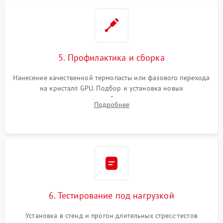
5. Профилактика и сборка
Нанесение качественной термопасты или фазового перехода
на кристалл GPU. Подбор и установка новых
термопрокладок правильной толщины на память и цепи
Подробнее
питания. Монтаж радиатора и бэкплейта, подключение и
проверка кулеров.
6. Тестирование под нагрузкой
Установка в стенд и прогон длительных стресс-тестов