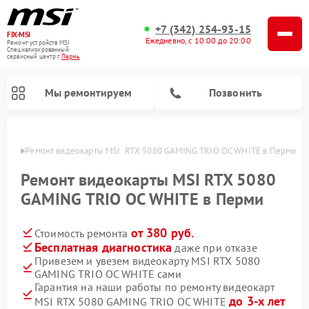
+7 (342) 254-93-15
FIX-MSI
Ежедневно, с 10:00 до 20:00
Ремонт устройств MSI
Специализированный
cервисный центр г.
Пермь
Мы ремонтируем
Позвонить
Перми
Ремонт видеокарты MSI  RTX 5080 GAMING TRIO OC WHITE в Перми
Ремонт видеокарты MSI RTX 5080
GAMING TRIO OC WHITE в Перми
от 380 руб.
Стоимость ремонта
Бесплатная диагностика
даже при отказе
Привезем и увезем видеокарту MSI RTX 5080
GAMING TRIO OC WHITE сами
Гарантия на наши работы по ремонту видеокарт
до 3-х лет
MSI RTX 5080 GAMING TRIO OC WHITE