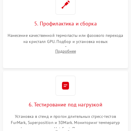
5. Профилактика и сборка
Нанесение качественной термопасты или фазового перехода
на кристалл GPU. Подбор и установка новых
термопрокладок правильной толщины на память и цепи
Подробнее
питания. Монтаж радиатора и бэкплейта, подключение и
проверка кулеров.
6. Тестирование под нагрузкой
Установка в стенд и прогон длительных стресс-тестов
FurMark, Superposition и 3DMark. Мониторинг температур
графического чипа и Hot Spot. Проверка на отсутствие