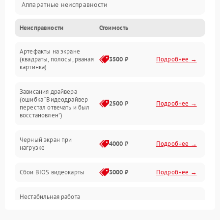
Аппаратные неисправности
Неисправности
Стоимость
Перегрев и термопроблемы
Артефакты на экране
Видео
(квадраты, полосы, рваная
3500 ₽
Подробнее →
картинка)
Программные ошибки
Зависания драйвера
(ошибка “Видеодрайвер
Интерфейсные и коммуникационные проблемы
2500 ₽
Подробнее →
перестал отвечать и был
восстановлен”)
Питание
Черный экран при
4000 ₽
Подробнее →
нагрузке
Электропитание
Сбои BIOS видеокарты
3000 ₽
Подробнее →
ПО
Нестабильная работа
Электронные компоненты
после обновления
2000 ₽
Подробнее →
драйверов