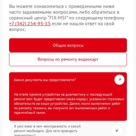
Вы можете ознакомиться с приведенными ниже
часто задаваемыми вопросами, либо обратиться в
сервисный центр “FIX-MSI” по следующему телефону
+7 (342) 254-93-15
если не нашли ответ на свой
вопрос.
Общие вопросы
Вопросы по ремонту видеокарт
Какие документы вы предоставляете?
На этапе приема устройства на диагностику и последующий
ремонт вам будет предоставлен заказ-наряд с указанием страховых
обязательств на ваше устройство. Далее, после выполнения работ
по ремонту техники, вы получите акт выполненных работ и
гарантийный талон.
Я уже знаю в чем неисправность и какой
ремонт необходим. Для чего проводить
диагностику?