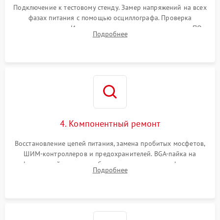
Подключение к тестовому стенду. Замер напряжений на всех
фазах питания с помощью осциллографа. Проверка
инициализации. Использование специализированного ПО
Подробнее
MATS
4. Компонентный ремонт
Восстановление цепей питания, замена пробитых мосфетов,
ШИМ-контроллеров и предохранителей. BGA-пайка на
инфракрасной станции реболлинг или замена графического
Подробнее
чипа и дефектной памяти GDDR. Прошивка BIOS
программатором.