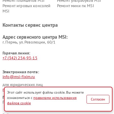
Ремонт планшетов MSI
Ремонт ультрабуков MSI
Ремонт игровых консолей
Ремонт мини пк MSI
MSI
Контакты сервис центра
Адрес сервисного центра MSI:
г. Пермь, ул. ​Революции, 60/1
Горячая линия:
+7 (342) 254-93-15
Электронная почта:
info@msi-fixim.ru
для юридических лиц
manager@fix-msi.ru
Этот сайт использует файлы cookie. Вы можете
График работы:
ознакомиться с
правилами использования
Согласен
ПН-ВСК с 9:00 до 21:00 без перерывов и выходных
файлов cookie