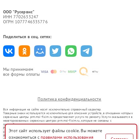
ООО "Русервис"
ИНН 7702633247
ОГРН 1077746335776
Поделиться в соц. сетях:
Мы принимаем
все формы оплаты
Политика конфиденциальности
Вся информация на сайте носит исключительно справочный характер.
Товарные знаки используются исключительно для описания устройств, в отношении которых
сервисные центры prm.msi-fixim.ru предоставляют услуги по ремонту. Услуги оказываются в
неавторизованных сервисных центрах prm.msi-fixim.ru, которые не связаны с
правообладателями товарных знаков или их официальными представителями.
Ремонт осуществляется для устройств, уже введенных в гражданский оборот в соответствии
Этот сайт использует файлы cookie. Вы можете
со статьей 1487 ГК РФ.
Использование товарных знаков не преследует цели индивидуализации услуг или введения
ознакомиться с
правилами использования
Согласен