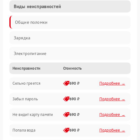
Виды неисправностей
Общие поломки
Зарядка
Электропитание
Неисправности
Стоимость
Экран и изображение
Сильно греется
690 ₽
Подробнее →
Дисплей
Забыл пароль
690 ₽
Подробнее →
Экран (дисплей)
Не видит карту памяти
690 ₽
Подробнее →
Связь
Попала вода
690 ₽
Подробнее →
Разговор (микрофон, динамик)