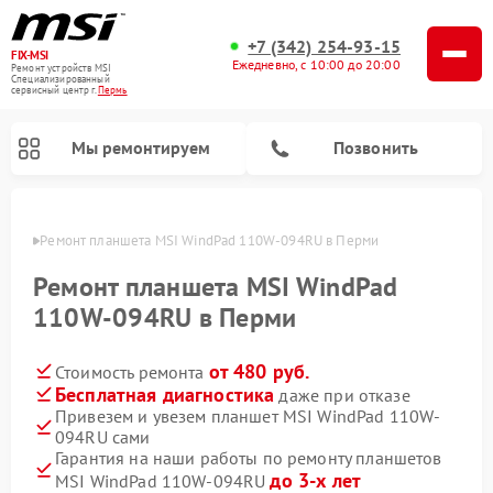
+7 (342) 254-93-15
FIX-MSI
Ежедневно, с 10:00 до 20:00
Ремонт устройств MSI
Специализированный
cервисный центр г.
Пермь
Мы ремонтируем
Позвонить
Перми
Ремонт планшета MSI WindPad 110W-094RU в Перми
Ремонт планшета MSI WindPad
110W-094RU в Перми
от 480 руб.
Стоимость ремонта
Бесплатная диагностика
даже при отказе
Привезем и увезем планшет MSI WindPad 110W-
094RU сами
Гарантия на наши работы по ремонту планшетов
до 3-х лет
MSI WindPad 110W-094RU