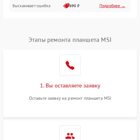
Выскакивает ошибка
690 ₽
Подробнее →
Перегрев и нестабильная работа
Влага и механические повреждения
Сеть и интернет
Этапы ремонта планшета MSI
Зарядка и разъёмы
Программные сбои
1. Вы оставляете заявку
Память и данные
Оставьте заявку на ремонт планшета MSI
Режим работы
Связь и беспроводные модули
Камера