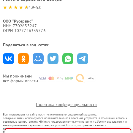
4.9-5.0
ООО "Русервис"
ИНН 7702633247
ОГРН 1077746335776
Поделиться в соц. сетях:
Мы принимаем
все формы оплаты
Политика конфиденциальности
Вся информация на сайте носит исключительно справочный характер.
Товарные знаки используются исключительно для описания устройств, в отношении которых
сервисные центры prm.msi-fixim.ru предоставляют услуги по ремонту. Услуги оказываются в
неавторизованных сервисных центрах prm.msi-fixim.ru, которые не связаны с
правообладателями товарных знаков или их официальными представителями.
Ремонт осуществляется для устройств, уже введенных в гражданский оборот в соответствии