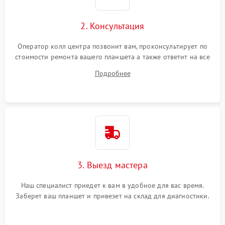
Сенсорное управление
2. Консультация
Проблемы с механикой
Оператор колл центра позвонит вам, проконсультирует по
стоимости ремонта вашего планшета а также ответит на все
Питание и аккумулятор
ваши вопросы.
Подробнее
Кнопки и органы управления
Звук и аудио
Камеры
ПО
3. Выезд мастера
Наш специалист приедет к вам в удобное для вас время.
Заберет ваш планшет и привезет на склад для диагностики.