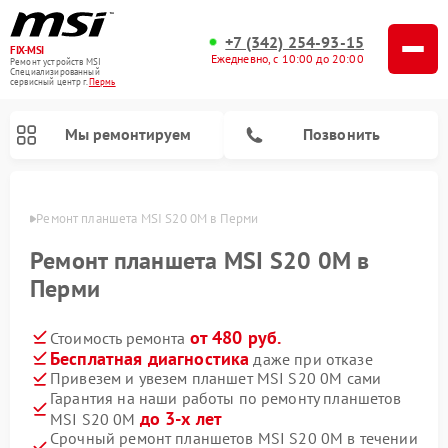
+7 (342) 254-93-15
FIX-MSI
Ежедневно, с 10:00 до 20:00
Ремонт устройств MSI
Специализированный
cервисный центр г.
Пермь
Мы ремонтируем
Позвонить
Перми
Ремонт планшета MSI S20 0M в Перми
Ремонт планшета MSI S20 0M в
Перми
от 480 руб.
Стоимость ремонта
Бесплатная диагностика
даже при отказе
Привезем и увезем планшет MSI S20 0M сами
Гарантия на наши работы по ремонту планшетов
до 3-х лет
MSI S20 0M
Срочный ремонт планшетов MSI S20 0M в течении