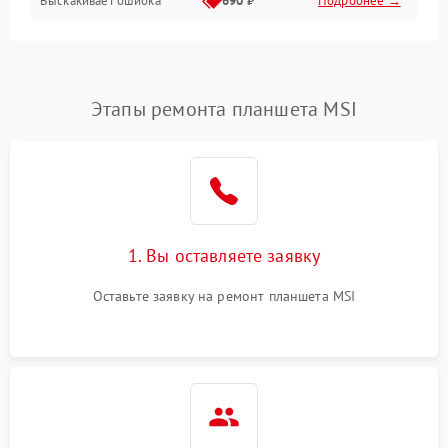
Выскакивает ошибка
690 ₽
Подробнее →
Перегрев и нестабильная работа
Влага и механические повреждения
Сеть и интернет
Этапы ремонта планшета MSI
Зарядка и разъёмы
Программные сбои
1. Вы оставляете заявку
Память и данные
Оставьте заявку на ремонт планшета MSI
Режим работы
Связь и беспроводные модули
Камера