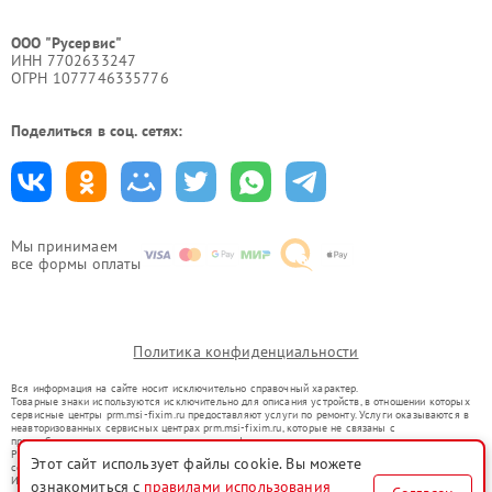
ООО "Русервис"
ИНН 7702633247
ОГРН 1077746335776
Поделиться в соц. сетях:
Мы принимаем
все формы оплаты
Политика конфиденциальности
Вся информация на сайте носит исключительно справочный характер.
Товарные знаки используются исключительно для описания устройств, в отношении которых
сервисные центры prm.msi-fixim.ru предоставляют услуги по ремонту. Услуги оказываются в
неавторизованных сервисных центрах prm.msi-fixim.ru, которые не связаны с
правообладателями товарных знаков или их официальными представителями.
Ремонт осуществляется для устройств, уже введенных в гражданский оборот в соответствии
Этот сайт использует файлы cookie. Вы можете
со статьей 1487 ГК РФ.
Использование товарных знаков не преследует цели индивидуализации услуг или введения
ознакомиться с
правилами использования