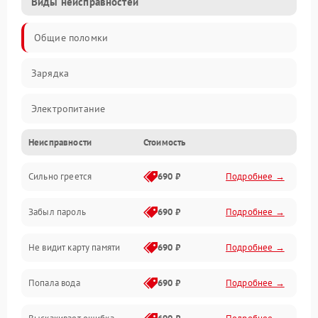
Виды неисправностей
Общие поломки
Зарядка
Электропитание
Неисправности
Стоимость
Экран и изображение
Сильно греется
690 ₽
Подробнее →
Дисплей
Забыл пароль
690 ₽
Подробнее →
Экран (дисплей)
Не видит карту памяти
690 ₽
Подробнее →
Связь
Попала вода
690 ₽
Подробнее →
Разговор (микрофон, динамик)