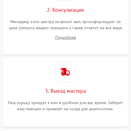
Сенсорное управление
2. Консультация
Проблемы с механикой
Менеджер колл центра позвонит вам, проинформирует по
цене ремонта вашего планшета а также ответит на все ваши
Питание и аккумулятор
вопросы.
Подробнее
Кнопки и органы управления
Звук и аудио
Камеры
ПО
3. Выезд мастера
Наш курьер приедет к вам в удобное для вас время. Заберет
ваш планшет и привезет на склад для диагностики.