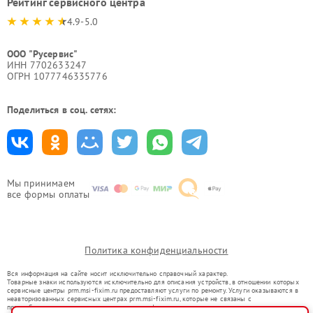
Рейтинг сервисного центра
4.9-5.0
ООО "Русервис"
ИНН 7702633247
ОГРН 1077746335776
Поделиться в соц. сетях:
Мы принимаем
все формы оплаты
Политика конфиденциальности
Вся информация на сайте носит исключительно справочный характер.
Товарные знаки используются исключительно для описания устройств, в отношении которых
сервисные центры prm.msi-fixim.ru предоставляют услуги по ремонту. Услуги оказываются в
неавторизованных сервисных центрах prm.msi-fixim.ru, которые не связаны с
правообладателями товарных знаков или их официальными представителями.