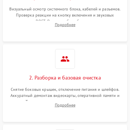
Визуальный осмотр системного блока, кабелей и разъемов.
Проверка реакции на кнопку включения и звуковых
сигналов POST. Оценка работы блока питания для
Подробнее
локализации базовых неисправностей без полного разбора.
2. Разборка и базовая очистка
Снятие боковых крышек, отключение питания и шлейфов.
Аккуратный демонтаж видеокарты, оперативной памяти и
кулеров. Тщательная очистка корпуса и радиаторов от пыли
Подробнее
с помощью сжатого воздуха для предотвращения
замыканий.