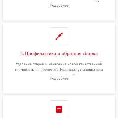
видеокарты, процессора или установка нового SSD для
Подробнее
восстановления и повышения скорости работы системы.
5. Профилактика и обратная сборка
Удаление старой и нанесение новой качественной
термопасты на процессор. Надежная установка всех
комплектующих в слоты. Грамотный кабель-менеджмент для
Подробнее
обеспечения правильной циркуляции воздуха внутри
корпуса ПК.