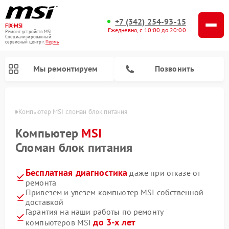
+7 (342) 254-93-15
FIX-MSI
Ежедневно, с 10:00 до 20:00
Ремонт устройств MSI
Специализированный
cервисный центр г.
Пермь
Мы ремонтируем
Позвонить
Перми
Компьютер MSI сломан блок питания
Компьютер
MSI
Сломан блок питания
Бесплатная диагностика
даже при отказе от
ремонта
Привезем и увезем компьютер MSI собственной
доставкой
Гарантия на наши работы по ремонту
до 3-х лет
компьютеров MSI