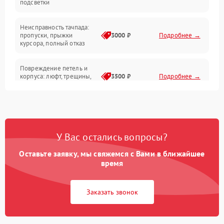
подсветки
Батарея
Неисправность тачпада:
Сеть и интернет
пропуски, прыжки
3000 ₽
Подробнее →
курсора, полный отказ
Система охлаждения
Повреждение петель и
корпуса: люфт, трещины,
3500 ₽
Подробнее →
деформация
Проблемы аккумулятора:
быстрая разрядка,
2500 ₽
Подробнее →
невозможность зарядки,
вздутие
У Вас остались вопросы?
Оставьте заявку, мы свяжемся с Вами в ближайшее
Неисправность зарядного
время
устройства или разъёма
2000 ₽
Подробнее →
питания
Заказать звонок
Перегрев из‑за пыли,
износа термопасты или
2500 ₽
Подробнее →
неисправности кулера