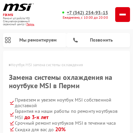
+7 (342) 254-93-15
FIX-MSI
Ежедневно, с 10:00 до 20:00
Ремонт устройств MSI
Специализированный
cервисный центр г.
Пермь
Мы ремонтируем
Позвонить
Перми
Ноутбук MSI замена системы охлаждения
Замена системы охлаждения на
ноутбуке MSI в Перми
Привезем и увезем ноутбук MSI собственной
доставкой
Гарантия на наши работы по ремонту ноутбуков
до 3-х лет
MSI
Срочный ремонт ноутбуков MSI в течении часа
20%
Скидка для вас до