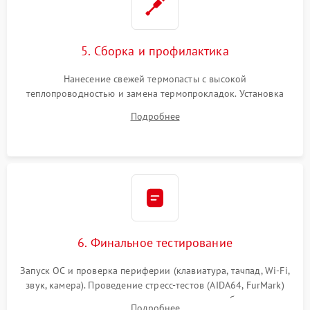
5. Сборка и профилактика
Нанесение свежей термопасты с высокой
теплопроводностью и замена термопрокладок. Установка
системы охлаждения, подключение всех внутренних
Подробнее
шлейфов, модулей памяти и накопителей. Предварительная
сборка корпуса.
6. Финальное тестирование
Запуск ОС и проверка периферии (клавиатура, тачпад, Wi-Fi,
звук, камера). Проведение стресс-тестов (AIDA64, FurMark)
для контроля температурного режима и стабильности
Подробнее