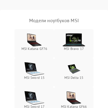
Выход из строя SSD или
HDD: медленная загрузка,
3000 ₽
Подробнее →
ошибки чтения,
пропадание диска
Модели ноутбуков MSI
Неисправность
оперативной памяти:
2000 ₽
Подробнее →
вылеты приложений,
синие экраны
MSI Katana GF76
MSI Bravo 17
Проблемы Wi‑Fi или
2500 ₽
Подробнее →
Bluetooth модулей
MSI Sword 15
MSI Delta 15
MSI Sword 17
MSI Katana GF66