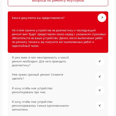
Вопросы по ремонту ноутбуков
Какие документы вы предоставляете?
На этапе приема устройства на диагностику и последующий
ремонт вам будет предоставлен заказ-наряд с указанием страховых
обязательств на ваше устройство. Далее, после выполнения работ
по ремонту техники, вы получите акт выполненных работ и
гарантийный талон.
Я уже знаю в чем неисправность и какой
ремонт необходим. Для чего проводить
диагностику?
Мне нужен срочный ремонт. Сможете
сделать?
Я хочу, чтобы мое устройство
ремонтировали при мне.
Я хочу, чтобы мое устройство
ремонтировалось только оригинальными
запчастями.