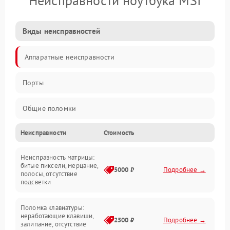
Неисправности ноутбука MSI
Виды неисправностей
Аппаратные неисправности
Порты
Общие поломки
Неисправности
Стоимость
Устройства
Неисправность матрицы:
Программные ошибки
битые пиксели, мерцание,
5000 ₽
Подробнее →
полосы, отсутствие
подсветки
Электрические и системные сбои
Поломка клавиатуры:
Интерфейсные проблемы
неработающие клавиши,
2500 ₽
Подробнее →
залипание, отсутствие