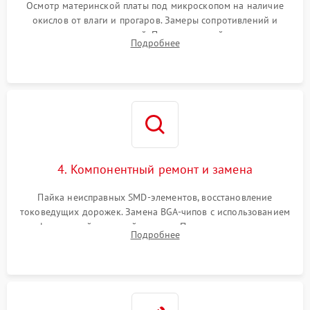
Осмотр материнской платы под микроскопом на наличие
окислов от влаги и прогаров. Замеры сопротивлений и
дежурных напряжений. Проверка цепей питания,
Подробнее
мультиконтроллера, процессора и видеочипа.
4. Компонентный ремонт и замена
Пайка неисправных SMD-элементов, восстановление
токоведущих дорожек. Замена BGA-чипов с использованием
инфракрасной паяльной станции. Прошивка микросхемы
Подробнее
BIOS или замена поврежденных портов USB