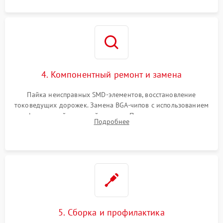
4. Компонентный ремонт и замена
Пайка неисправных SMD-элементов, восстановление
токоведущих дорожек. Замена BGA-чипов с использованием
инфракрасной паяльной станции. Прошивка микросхемы
Подробнее
BIOS или замена поврежденных портов USB
5. Сборка и профилактика