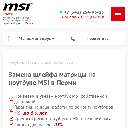
+7 (342) 254-93-15
FIX-MSI
Ежедневно, с 10:00 до 20:00
Ремонт устройств MSI
Специализированный
cервисный центр г.
Пермь
Мы ремонтируем
Позвонить
Перми
Ноутбук MSI замена шлейфа матрицы
Замена шлейфа матрицы на
ноутбуке MSI в Перми
Привезем и увезем ноутбук MSI собственной
доставкой
Гарантия на наши работы по ремонту ноутбуков
до 3-х лет
MSI
Срочный ремонт ноутбуков MSI в течении часа
20%
Скидка для вас до