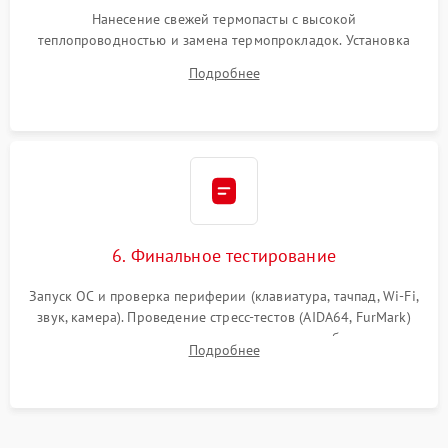
Нанесение свежей термопасты с высокой
теплопроводностью и замена термопрокладок. Установка
системы охлаждения, подключение всех внутренних
Подробнее
шлейфов, модулей памяти и накопителей. Предварительная
сборка корпуса.
6. Финальное тестирование
Запуск ОС и проверка периферии (клавиатура, тачпад, Wi-Fi,
звук, камера). Проведение стресс-тестов (AIDA64, FurMark)
для контроля температурного режима и стабильности
Подробнее
системы под пиковой нагрузкой.