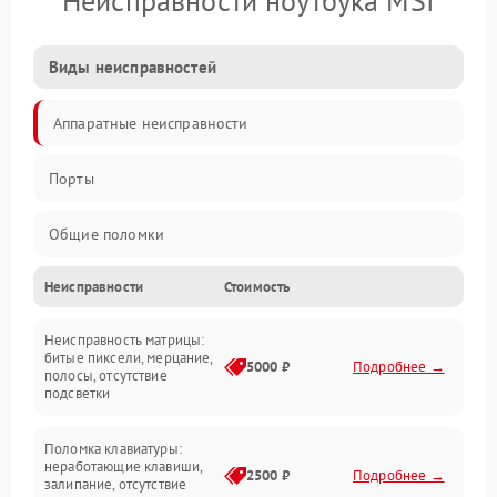
Неисправности ноутбука MSI
Виды неисправностей
Аппаратные неисправности
Порты
Общие поломки
Неисправности
Стоимость
Устройства
Неисправность матрицы:
Программные ошибки
битые пиксели, мерцание,
5000 ₽
Подробнее →
полосы, отсутствие
подсветки
Электрические и системные сбои
Поломка клавиатуры:
Интерфейсные проблемы
неработающие клавиши,
2500 ₽
Подробнее →
залипание, отсутствие