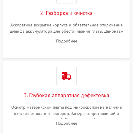
2. Разборка и очистка
Аккуратное вскрытие корпуса и обязательное отключение
шлейфа аккумулятора для обесточивания платы. Демонтаж
системы охлаждения, очистка кулера от пыли и удаление
Подробнее
высохшей термопасты с кристаллов чипов.
3. Глубокая аппаратная дефектовка
Осмотр материнской платы под микроскопом на наличие
окислов от влаги и прогаров. Замеры сопротивлений и
дежурных напряжений. Проверка цепей питания,
Подробнее
мультиконтроллера, процессора и видеочипа.