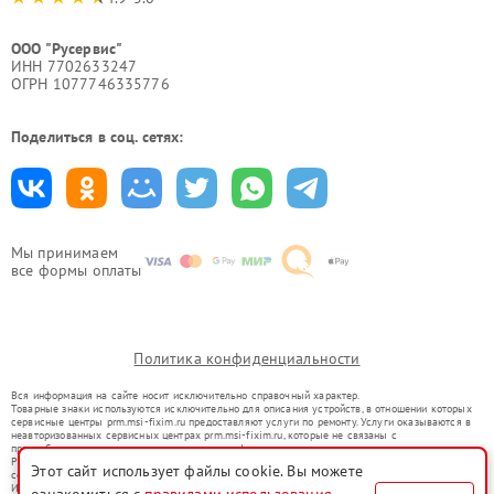
ООО "Русервис"
ИНН 7702633247
ОГРН 1077746335776
Поделиться в соц. сетях:
Мы принимаем
все формы оплаты
Политика конфиденциальности
Вся информация на сайте носит исключительно справочный характер.
Товарные знаки используются исключительно для описания устройств, в отношении которых
сервисные центры prm.msi-fixim.ru предоставляют услуги по ремонту. Услуги оказываются в
неавторизованных сервисных центрах prm.msi-fixim.ru, которые не связаны с
правообладателями товарных знаков или их официальными представителями.
Ремонт осуществляется для устройств, уже введенных в гражданский оборот в соответствии
Этот сайт использует файлы cookie. Вы можете
со статьей 1487 ГК РФ.
Использование товарных знаков не преследует цели индивидуализации услуг или введения