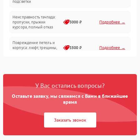
подсветки
Батарея
Неисправность тачпада:
Сеть и интернет
пропуски, прыжки
3000 ₽
Подробнее →
курсора, полный отказ
Система охлаждения
Повреждение петель и
корпуса: люфт, трещины,
3500 ₽
Подробнее →
деформация
Проблемы аккумулятора:
быстрая разрядка,
2500 ₽
Подробнее →
невозможность зарядки,
вздутие
У Вас остались вопросы?
Оставьте заявку, мы свяжемся с Вами в ближайшее
Неисправность зарядного
время
устройства или разъёма
2000 ₽
Подробнее →
питания
Заказать звонок
Перегрев из‑за пыли,
износа термопасты или
2500 ₽
Подробнее →
неисправности кулера