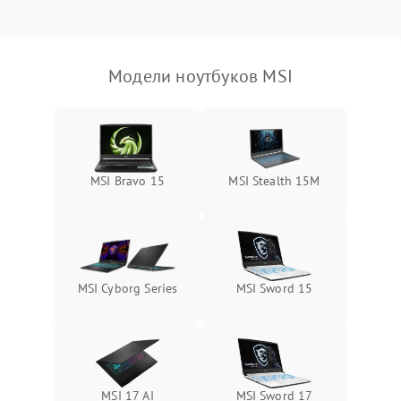
Выход из строя SSD или
HDD: медленная загрузка,
3000 ₽
Подробнее →
ошибки чтения,
пропадание диска
Модели ноутбуков MSI
Неисправность
оперативной памяти:
2000 ₽
Подробнее →
вылеты приложений,
синие экраны
MSI Bravo 15
MSI Stealth 15M
Проблемы Wi‑Fi или
2500 ₽
Подробнее →
Bluetooth модулей
MSI Cyborg Series
MSI Sword 15
MSI 17 AI
MSI Sword 17