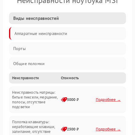
Неисправности ноутбука MSI
Виды неисправностей
Аппаратные неисправности
Порты
Общие поломки
Неисправности
Стоимость
Устройства
Неисправность матрицы:
Программные ошибки
битые пиксели, мерцание,
5000 ₽
Подробнее →
полосы, отсутствие
подсветки
Электрические и системные сбои
Поломка клавиатуры:
Интерфейсные проблемы
неработающие клавиши,
2500 ₽
Подробнее →
залипание, отсутствие