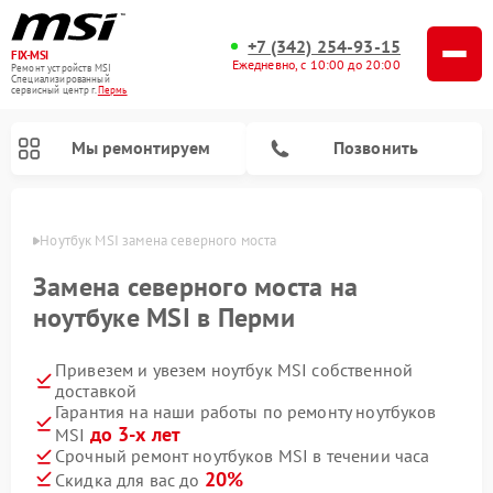
+7 (342) 254-93-15
FIX-MSI
Ежедневно, с 10:00 до 20:00
Ремонт устройств MSI
Специализированный
cервисный центр г.
Пермь
Мы ремонтируем
Позвонить
Перми
Ноутбук MSI замена северного моста
Замена северного моста на
ноутбуке MSI в Перми
Привезем и увезем ноутбук MSI собственной
доставкой
Гарантия на наши работы по ремонту ноутбуков
до 3-х лет
MSI
Срочный ремонт ноутбуков MSI в течении часа
20%
Скидка для вас до