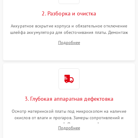
2. Разборка и очистка
Аккуратное вскрытие корпуса и обязательное отключение
шлейфа аккумулятора для обесточивания платы. Демонтаж
системы охлаждения, очистка кулера от пыли и удаление
Подробнее
высохшей термопасты с кристаллов чипов.
3. Глубокая аппаратная дефектовка
Осмотр материнской платы под микроскопом на наличие
окислов от влаги и прогаров. Замеры сопротивлений и
дежурных напряжений. Проверка цепей питания,
Подробнее
мультиконтроллера, процессора и видеочипа.