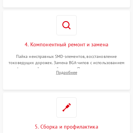
4. Компонентный ремонт и замена
Пайка неисправных SMD-элементов, восстановление
токоведущих дорожек. Замена BGA-чипов с использованием
инфракрасной паяльной станции. Прошивка микросхемы
Подробнее
BIOS или замена поврежденных портов USB
5. Сборка и профилактика