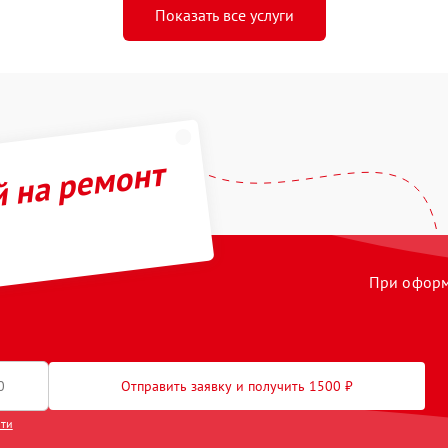
Показать все услуги
й на ремонт
При оформл
Отправить заявку и получить 1500 ₽
сти