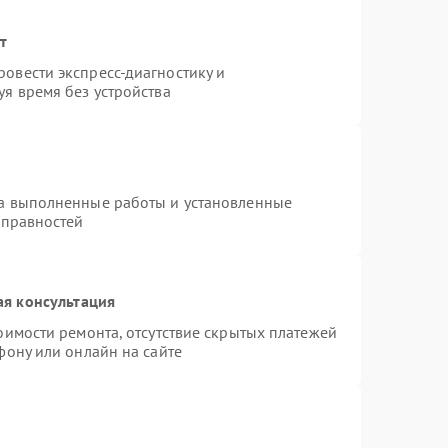
т
овести экспресс-диагностику и
я время без устройства
на выполненные работы и установленные
справностей
ая консультация
оимости ремонта, отсутствие скрытых платежей
фону или онлайн на сайте