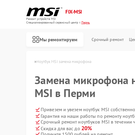
FIX-MSI
Ремонт устройств MSI
Специализированный cервисный центр г.
Пермь
Мы ремонтируем
Срочный ремонт
Це
утбуков MSI в Перми
Ноутбук MSI замена микрофона
Замена микрофона н
MSI в Перми
Привезем и увезем ноутбук MSI собственн
Гарантия на наши работы по ремонту ноут
Срочный ремонт ноутбуков MSI в течении 
20%
Скидка для вас до
Получите 1500 рублей на ремонт
Ремонт игровых консолей MSI