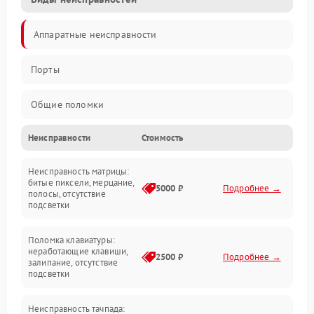
Аппаратные неисправности
Порты
Общие поломки
Неисправности
Стоимость
Устройства
Неисправность матрицы:
Программные ошибки
битые пиксели, мерцание,
5000 ₽
Подробнее →
полосы, отсутствие
подсветки
Электрические и системные сбои
Поломка клавиатуры:
Интерфейсные проблемы
неработающие клавиши,
2500 ₽
Подробнее →
залипание, отсутствие
подсветки
Батарея
Неисправность тачпада: