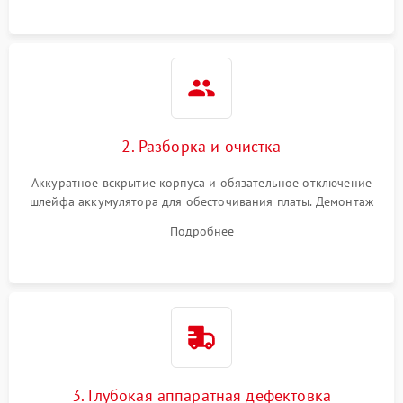
ошибки чтения,
пропадание диска
Неисправность
оперативной памяти:
2000 ₽
Подробнее →
вылеты приложений,
синие экраны
2. Разборка и очистка
Проблемы Wi‑Fi или
2500 ₽
Подробнее →
Bluetooth модулей
Аккуратное вскрытие корпуса и обязательное отключение
шлейфа аккумулятора для обесточивания платы. Демонтаж
системы охлаждения, очистка кулера от пыли и удаление
Подробнее
высохшей термопасты с кристаллов чипов.
3. Глубокая аппаратная дефектовка