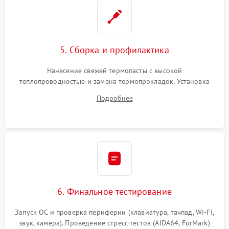
5. Сборка и профилактика
Нанесение свежей термопасты с высокой
теплопроводностью и замена термопрокладок. Установка
системы охлаждения, подключение всех внутренних
Подробнее
шлейфов, модулей памяти и накопителей. Предварительная
сборка корпуса.
6. Финальное тестирование
Запуск ОС и проверка периферии (клавиатура, тачпад, Wi-Fi,
звук, камера). Проведение стресс-тестов (AIDA64, FurMark)