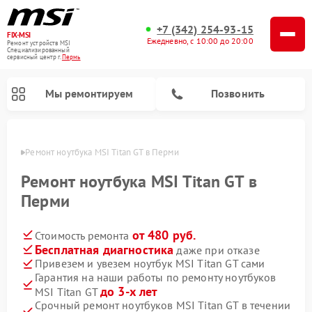
+7 (342) 254-93-15
FIX-MSI
Ежедневно, с 10:00 до 20:00
Ремонт устройств MSI
Специализированный
cервисный центр г.
Пермь
Мы ремонтируем
Позвонить
Перми
Ремонт ноутбука MSI Titan GT в Перми
Ремонт ноутбука MSI Titan GT в
Перми
от 480 руб.
Стоимость ремонта
Бесплатная диагностика
даже при отказе
Привезем и увезем ноутбук MSI Titan GT сами
Гарантия на наши работы по ремонту ноутбуков
до 3-х лет
MSI Titan GT
Срочный ремонт ноутбуков MSI Titan GT в течении