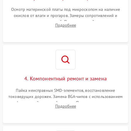
Осмотр материнской платы под микроскопом на наличие
окислов от влаги и прогаров. Замеры сопротивлений и
дежурных напряжений. Проверка цепей питания,
Подробнее
мультиконтроллера, процессора и видеочипа.
4. Компонентный ремонт и замена
Пайка неисправных SMD-элементов, восстановление
токоведущих дорожек. Замена BGA-чипов с использованием
инфракрасной паяльной станции. Прошивка микросхемы
Подробнее
BIOS или замена поврежденных портов USB