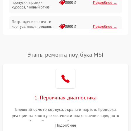
Сеть и интернет
пропуски, прыжки
3000 ₽
Подробнее →
курсора, полный отказ
Система охлаждения
Повреждение петель и
корпуса: люфт, трещины,
3500 ₽
Подробнее →
деформация
Проблемы аккумулятора:
быстрая разрядка,
2500 ₽
Подробнее →
Этапы ремонта ноутбука MSI
невозможность зарядки,
вздутие
Неисправность зарядного
устройства или разъёма
2000 ₽
Подробнее →
питания
1. Первичная диагностика
Перегрев из‑за пыли,
износа термопасты или
2500 ₽
Подробнее →
неисправности кулера
Внешний осмотр корпуса, экрана и портов. Проверка
реакции на кнопку включения и подключение зарядного
устройства. Оценка потребления тока с помощью
Выход из строя SSD или
Подробнее
HDD: медленная загрузка,
лабораторного блока питания для локализации проблемы.
3000 ₽
Подробнее →