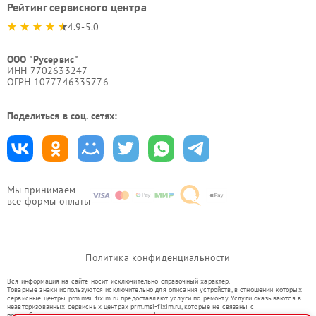
Рейтинг сервисного центра
4.9-5.0
ООО "Русервис"
ИНН 7702633247
ОГРН 1077746335776
Поделиться в соц. сетях:
Мы принимаем
все формы оплаты
Политика конфиденциальности
Вся информация на сайте носит исключительно справочный характер.
Товарные знаки используются исключительно для описания устройств, в отношении которых
сервисные центры prm.msi-fixim.ru предоставляют услуги по ремонту. Услуги оказываются в
неавторизованных сервисных центрах prm.msi-fixim.ru, которые не связаны с
правообладателями товарных знаков или их официальными представителями.