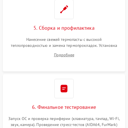
5. Сборка и профилактика
Нанесение свежей термопасты с высокой
теплопроводностью и замена термопрокладок. Установка
системы охлаждения, подключение всех внутренних
Подробнее
шлейфов, модулей памяти и накопителей. Предварительная
сборка корпуса.
6. Финальное тестирование
Запуск ОС и проверка периферии (клавиатура, тачпад, Wi-Fi,
звук, камера). Проведение стресс-тестов (AIDA64, FurMark)