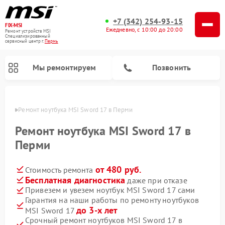
+7 (342) 254-93-15
FIX-MSI
Ежедневно, с 10:00 до 20:00
Ремонт устройств MSI
Специализированный
cервисный центр г.
Пермь
Мы ремонтируем
Позвонить
Перми
Ремонт ноутбука MSI Sword 17 в Перми
Ремонт ноутбука MSI Sword 17 в
Перми
от 480 руб.
Стоимость ремонта
Бесплатная диагностика
даже при отказе
Привезем и увезем ноутбук MSI Sword 17 сами
Гарантия на наши работы по ремонту ноутбуков
до 3-х лет
MSI Sword 17
Срочный ремонт ноутбуков MSI Sword 17 в