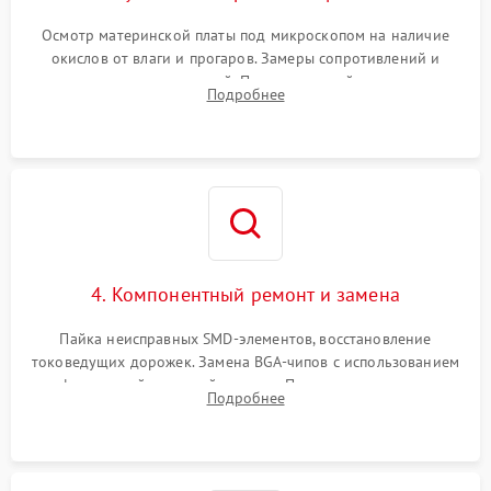
Осмотр материнской платы под микроскопом на наличие
окислов от влаги и прогаров. Замеры сопротивлений и
дежурных напряжений. Проверка цепей питания,
Подробнее
мультиконтроллера, процессора и видеочипа.
4. Компонентный ремонт и замена
Пайка неисправных SMD-элементов, восстановление
токоведущих дорожек. Замена BGA-чипов с использованием
инфракрасной паяльной станции. Прошивка микросхемы
Подробнее
BIOS или замена поврежденных портов USB