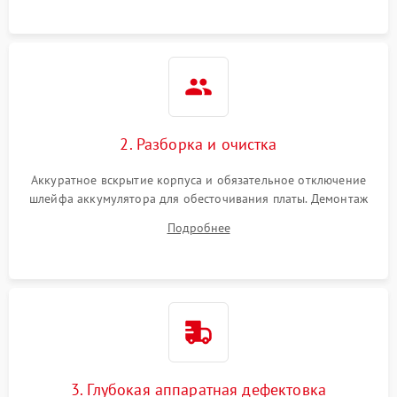
ошибки чтения,
пропадание диска
Неисправность
оперативной памяти:
2000 ₽
Подробнее →
вылеты приложений,
синие экраны
2. Разборка и очистка
Проблемы Wi‑Fi или
2500 ₽
Подробнее →
Bluetooth модулей
Аккуратное вскрытие корпуса и обязательное отключение
шлейфа аккумулятора для обесточивания платы. Демонтаж
системы охлаждения, очистка кулера от пыли и удаление
Подробнее
высохшей термопасты с кристаллов чипов.
3. Глубокая аппаратная дефектовка