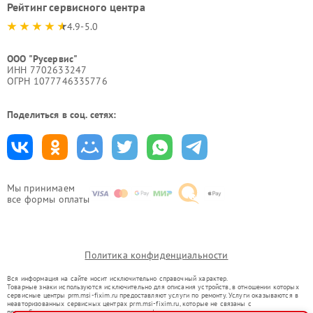
Рейтинг сервисного центра
4.9-5.0
ООО "Русервис"
ИНН 7702633247
ОГРН 1077746335776
Поделиться в соц. сетях:
Мы принимаем
все формы оплаты
Политика конфиденциальности
Вся информация на сайте носит исключительно справочный характер.
Товарные знаки используются исключительно для описания устройств, в отношении которых
сервисные центры prm.msi-fixim.ru предоставляют услуги по ремонту. Услуги оказываются в
неавторизованных сервисных центрах prm.msi-fixim.ru, которые не связаны с
правообладателями товарных знаков или их официальными представителями.