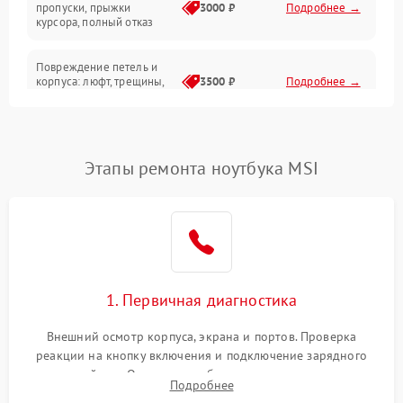
Сеть и интернет
пропуски, прыжки
3000 ₽
Подробнее →
курсора, полный отказ
Система охлаждения
Повреждение петель и
корпуса: люфт, трещины,
3500 ₽
Подробнее →
деформация
Проблемы аккумулятора:
быстрая разрядка,
2500 ₽
Подробнее →
Этапы ремонта ноутбука MSI
невозможность зарядки,
вздутие
Неисправность зарядного
устройства или разъёма
2000 ₽
Подробнее →
питания
1. Первичная диагностика
Перегрев из‑за пыли,
износа термопасты или
2500 ₽
Подробнее →
неисправности кулера
Внешний осмотр корпуса, экрана и портов. Проверка
реакции на кнопку включения и подключение зарядного
устройства. Оценка потребления тока с помощью
Выход из строя SSD или
Подробнее
HDD: медленная загрузка,
лабораторного блока питания для локализации проблемы.
3000 ₽
Подробнее →