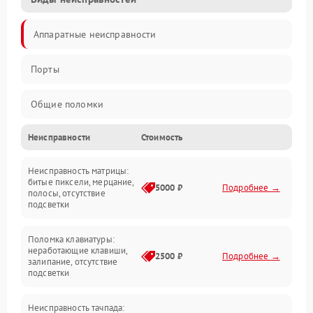
Аппаратные неисправности
Порты
Общие поломки
Неисправности
Стоимость
Устройства
Неисправность матрицы:
Программные ошибки
битые пиксели, мерцание,
5000 ₽
Подробнее →
полосы, отсутствие
подсветки
Электрические и системные сбои
Поломка клавиатуры:
Интерфейсные проблемы
неработающие клавиши,
2500 ₽
Подробнее →
залипание, отсутствие
подсветки
Батарея
Неисправность тачпада: