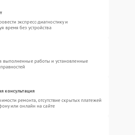
т
овести экспресс-диагностику и
я время без устройства
на выполненные работы и установленные
справностей
ая консультация
оимости ремонта, отсутствие скрытых платежей
фону или онлайн на сайте