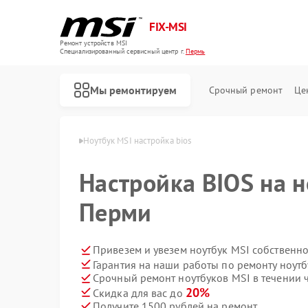
FIX-MSI
Ремонт устройств MSI
Специализированный cервисный центр г.
Пермь
Мы ремонтируем
Срочный ремонт
Це
утбуков MSI в Перми
Ноутбук MSI настройка bios
Настройка BIOS на н
Перми
Привезем и увезем ноутбук MSI собственн
Гарантия на наши работы по ремонту ноут
Срочный ремонт ноутбуков MSI в течении 
20%
Скидка для вас до
Получите 1500 рублей на ремонт
Ремонт игровых консолей MSI