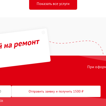
Показать все услуги
й на ремонт
При оформл
Отправить заявку и получить 1500 ₽
сти