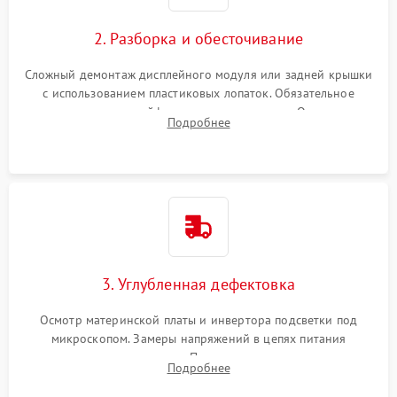
управления
Повреждение внутренних проводов
2. Разборка и обесточивание
Поломка батареи (если
2000 ₽
Подробнее →
есть)
Сложный демонтаж дисплейного модуля или задней крышки
Механические повреждения
с использованием пластиковых лопаток. Обязательное
Неисправность тачпада
отключение шлейфов матрицы и питания. Очистка
1500 ₽
Подробнее →
(если есть)
Подробнее
массивной системы охлаждения от скопившейся пыли.
Поломка веб-камеры
1000 ₽
Подробнее →
Неисправность
1000 ₽
Подробнее →
микрофона
Повреждение внутренних
1000 ₽
Подробнее →
3. Углубленная дефектовка
проводов
Осмотр материнской платы и инвертора подсветки под
Неисправность BIOS
1500 ₽
Подробнее →
микроскопом. Замеры напряжений в цепях питания
процессора и видеокарты. Проверка состояния жесткого
Подробнее
диска и оперативной памяти с помощью POST-карт и
мультиметра.