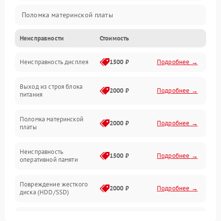
Поломка материнской платы
Неисправности
Стоимость
Неисправность системы охлаждения
Неисправность дисплея
1500 ₽
Подробнее →
Неисправность BIOS
Выход из строя блока
Повреждение корпуса
2000 ₽
Подробнее →
питания
Поломка аудиосистемы (динамики, разъёмы)
Поломка материнской
2000 ₽
Подробнее →
платы
Неисправность Wi-Fi модуля
Неисправность
1500 ₽
Подробнее →
оперативной памяти
Повреждение разъёмов (USB, HDMI и др.)
Повреждение жесткого
Поломка видеокарты
2000 ₽
Подробнее →
диска (HDD/SSD)
Неисправность процессора
Неисправность
2500 ₽
Подробнее →