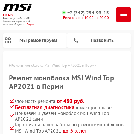
+7 (342) 254-93-15
FIX-MSI
Ежедневно, с 10:00 до 20:00
Ремонт устройств MSI
Специализированный
cервисный центр г.
Пермь
Мы ремонтируем
Позвонить
Перми
Ремонт моноблока MSI Wind Top AP2021 в Перми
Ремонт моноблока MSI Wind Top
AP2021 в Перми
от 480 руб.
Стоимость ремонта
Бесплатная диагностика
даже при отказе
Привезем и увезем моноблок MSI Wind Top
AP2021 сами
Гарантия на наши работы по ремонту моноблоков
до 3-х лет
MSI Wind Top AP2021