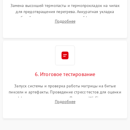
Замена высохшей термопасты и термопрокладок на чипах
для предотвращения перегрева. Аккуратная укладка
кабелей, подключение хрупких шлейфов матрицы и
Подробнее
надежная фиксация всех элементов внутри корпуса
моноблока.
6. Итоговое тестирование
Запуск системы и проверка работы матрицы на битые
пиксели и артефакты. Проведение стресс-тестов для оценки
эффективности охлаждения. Проверка Wi-Fi, камеры,
Подробнее
микрофона и всех портов перед выдачей устройства.