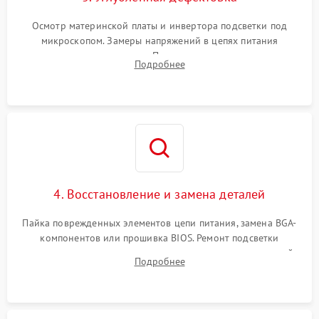
Осмотр материнской платы и инвертора подсветки под
микроскопом. Замеры напряжений в цепях питания
процессора и видеокарты. Проверка состояния жесткого
Подробнее
диска и оперативной памяти с помощью POST-карт и
мультиметра.
4. Восстановление и замена деталей
Пайка поврежденных элементов цепи питания, замена BGA-
компонентов или прошивка BIOS. Ремонт подсветки
матрицы, замена неисправного накопителя на скоростной
Подробнее
SSD или установка новых модулей памяти.