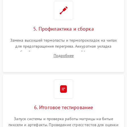
5. Профилактика и сборка
Замена высохшей термопасты и термопрокладок на чипах
для предотвращения перегрева. Аккуратная укладка
кабелей, подключение хрупких шлейфов матрицы и
Подробнее
надежная фиксация всех элементов внутри корпуса
моноблока.
6. Итоговое тестирование
Запуск системы и проверка работы матрицы на битые
пиксели и артефакты. Проведение стресс-тестов для оценки