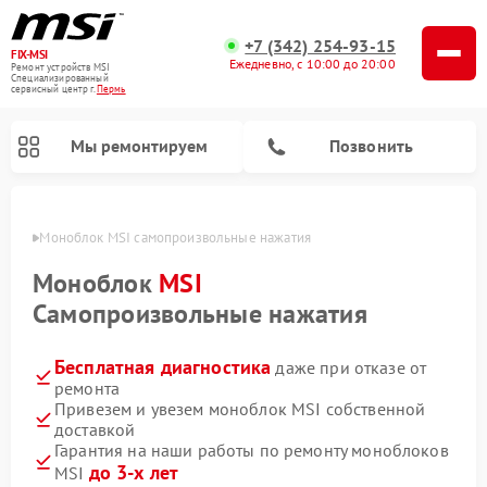
+7 (342) 254-93-15
FIX-MSI
Ежедневно, с 10:00 до 20:00
Ремонт устройств MSI
Специализированный
cервисный центр г.
Пермь
Мы ремонтируем
Позвонить
Перми
Моноблок MSI самопроизвольные нажатия
Моноблок
MSI
Самопроизвольные нажатия
Бесплатная диагностика
даже при отказе от
ремонта
Привезем и увезем моноблок MSI собственной
доставкой
Гарантия на наши работы по ремонту моноблоков
до 3-х лет
MSI