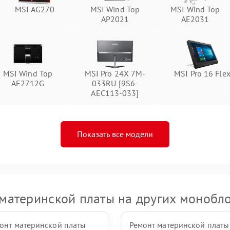
MSI AG270
MSI Wind Top
MSI Wind Top
Неисправность тачпада (если есть)
60 мин
1 год
AP2021
AE2031
Поломка веб-камеры
60 мин
1 год
Неисправность микрофона
60 мин
1 год
MSI Wind Top
MSI Pro 24X 7M-
MSI Pro 16 Fle
AE2712G
033RU [9S6-
AEC113-033]
Повреждение внутренних
60 мин
1 год
проводов
Показать все модели
Неисправность BIOS
60 мин
1 год
материнской платы на других монобл
онт материнской платы
Ремонт материнской платы