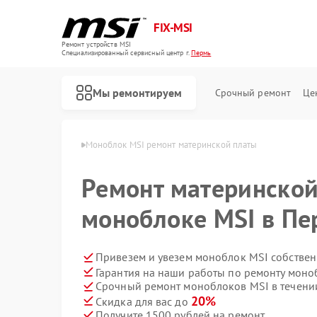
FIX-MSI
Ремонт устройств MSI
Специализированный cервисный центр г.
Пермь
Мы ремонтируем
Срочный ремонт
Це
блоков MSI в Перми
Моноблок MSI ремонт материнской платы
Ремонт материнской
моноблоке MSI в П
Привезем и увезем моноблок MSI собствен
Гарантия на наши работы по ремонту мон
Срочный ремонт моноблоков MSI в течени
20%
Скидка для вас до
Получите 1500 рублей на ремонт
Ремонт игровых консолей MSI