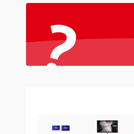
?
Повреждение разъёмов (USB, HDMI и др.)
Поломка видеокарты
Неисправность процессора
Повреждение жесткого диска (HDD / SSD)
Неисправность оперативной памяти
Выход из строя блока питания
Повреждение сенсорного экрана (если есть)
Поломка батареи (если есть)