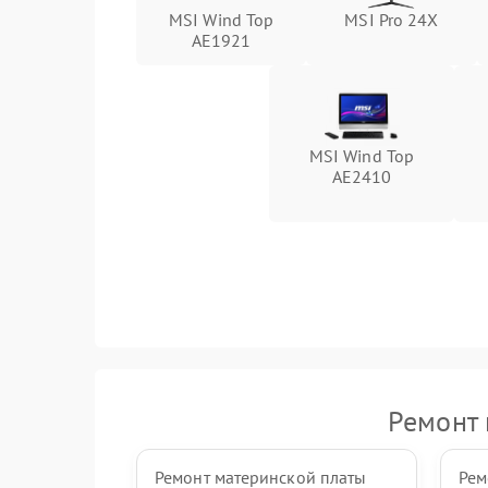
MSI Wind Top
MSI Pro 24X
AE1921
Неисправность кнопок управления
Неисправность тачпада (если есть)
MSI Wind Top
Поломка веб-камеры
AE2410
Неисправность микрофона
Повреждение внутренних проводов
Механические повреждения
Ремонт 
Ремонт материнской платы
Рем