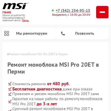
+7 (342) 254-93-15
FIX-MSI
Ежедневно, с 10:00 до 20:00
Ремонт устройств MSI
Специализированный
cервисный центр г.
Пермь
Мы ремонтируем
Позвонить
Перми
Ремонт моноблока MSI Pro 20ET в Перми
Ремонт моноблока MSI Pro 20ET в
Перми
от 480 руб.
Стоимость ремонта
Бесплатная диагностика
даже при отказе
Привезем и увезем моноблок MSI Pro 20ET сами
Гарантия на наши работы по ремонту моноблоков
до 3-х лет
MSI Pro 20ET
Срочный ремонт моноблоков MSI Pro 20ET в