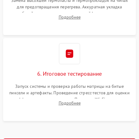
Замена высохшей термопасты и термопрокладок на чипах
для предотвращения перегрева. Аккуратная укладка
кабелей, подключение хрупких шлейфов матрицы и
Подробнее
надежная фиксация всех элементов внутри корпуса
моноблока.
6. Итоговое тестирование
Запуск системы и проверка работы матрицы на битые
пиксели и артефакты. Проведение стресс-тестов для оценки
эффективности охлаждения. Проверка Wi-Fi, камеры,
Подробнее
микрофона и всех портов перед выдачей устройства.