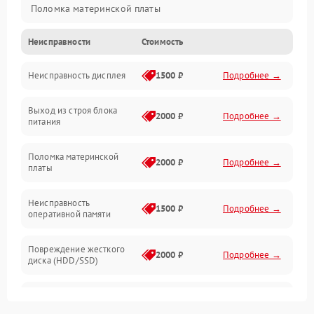
Поломка материнской платы
Неисправности
Стоимость
Неисправность системы охлаждения
Неисправность дисплея
1500 ₽
Подробнее →
Неисправность BIOS
Выход из строя блока
Повреждение корпуса
2000 ₽
Подробнее →
питания
Поломка аудиосистемы (динамики, разъёмы)
Поломка материнской
2000 ₽
Подробнее →
платы
Неисправность Wi-Fi модуля
Неисправность
1500 ₽
Подробнее →
оперативной памяти
Повреждение разъёмов (USB, HDMI и др.)
Повреждение жесткого
Поломка видеокарты
2000 ₽
Подробнее →
диска (HDD/SSD)
Неисправность процессора
Неисправность
2500 ₽
Подробнее →
процессора