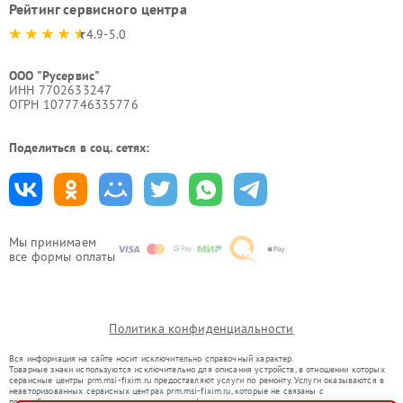
Рейтинг сервисного центра
4.9-5.0
ООО "Русервис"
ИНН 7702633247
ОГРН 1077746335776
Поделиться в соц. сетях:
Мы принимаем
все формы оплаты
Политика конфиденциальности
Вся информация на сайте носит исключительно справочный характер.
Товарные знаки используются исключительно для описания устройств, в отношении которых
сервисные центры prm.msi-fixim.ru предоставляют услуги по ремонту. Услуги оказываются в
неавторизованных сервисных центрах prm.msi-fixim.ru, которые не связаны с
правообладателями товарных знаков или их официальными представителями.