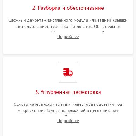
Повреждение внутренних проводов
2. Разборка и обесточивание
Поломка батареи (если
2000 ₽
Подробнее →
есть)
Сложный демонтаж дисплейного модуля или задней крышки
Механические повреждения
с использованием пластиковых лопаток. Обязательное
Неисправность тачпада
отключение шлейфов матрицы и питания. Очистка
1500 ₽
Подробнее →
(если есть)
Подробнее
массивной системы охлаждения от скопившейся пыли.
Поломка веб-камеры
1000 ₽
Подробнее →
Неисправность
1000 ₽
Подробнее →
микрофона
Повреждение внутренних
1000 ₽
Подробнее →
3. Углубленная дефектовка
проводов
Осмотр материнской платы и инвертора подсветки под
Неисправность BIOS
1500 ₽
Подробнее →
микроскопом. Замеры напряжений в цепях питания
процессора и видеокарты. Проверка состояния жесткого
Подробнее
диска и оперативной памяти с помощью POST-карт и
мультиметра.