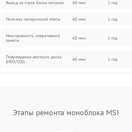
Выход из строя блока питания
60 мин
1 год
Поломка материнской платы
60 мин
1 год
Неисправность оперативной
60 мин
1 год
памяти
Повреждение жесткого диска
60 мин
1 год
(HDD/SSD)
Неисправность процессора
60 мин
1 год
Поломка видеокарты
60 мин
1 год
Этапы ремонта моноблока MSI
Повреждение разъемов (USB, HDMI
60 мин
1 год
и др.)