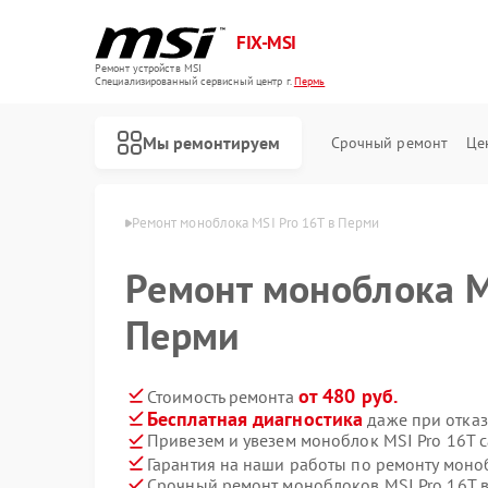
FIX-MSI
Ремонт устройств MSI
Специализированный cервисный центр г.
Пермь
Мы ремонтируем
Срочный ремонт
Це
блоков MSI в Перми
Ремонт моноблока MSI Pro 16T в Перми
Ремонт моноблока M
Перми
от 480 руб.
Стоимость ремонта
Бесплатная диагностика
даже при отказ
Привезем и увезем моноблок MSI Pro 16T 
Гарантия на наши работы по ремонту моно
Срочный ремонт моноблоков MSI Pro 16T в
Ремонт игровых консолей MSI