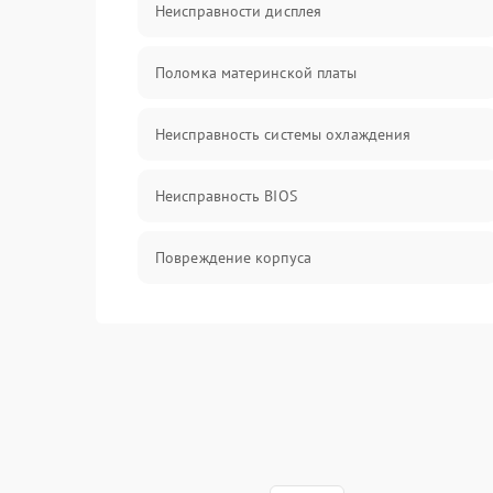
Неисправности дисплея
Поломка материнской платы
Неисправность системы охлаждения
Неисправность BIOS
Повреждение корпуса
Поломка аудиосистемы (динамики, разъёмы)
Неисправность Wi-Fi модуля
Повреждение разъёмов (USB, HDMI и др.)