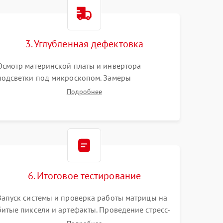
1500 ₽
Подробнее →
1000 ₽
Подробнее →
3. Углубленная дефектовка
Осмотр материнской платы и инвертора
1500 ₽
Подробнее →
подсветки под микроскопом. Замеры
напряжений в цепях питания процессора и
Подробнее
видеокарты. Проверка состояния жесткого
3000 ₽
Подробнее →
диска и оперативной памяти с помощью POST-
карт и мультиметра.
1000 ₽
Подробнее →
2000 ₽
Подробнее →
6. Итоговое тестирование
1500 ₽
Подробнее →
Запуск системы и проверка работы матрицы на
битые пиксели и артефакты. Проведение стресс-
1000 ₽
Подробнее →
тестов для оценки эффективности охлаждения.