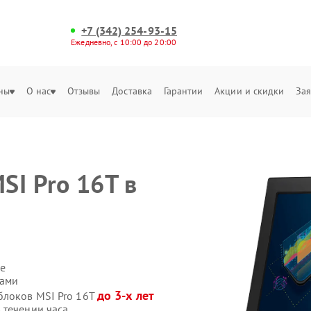
+7 (342) 254-93-15
Ежедневно, с 10:00 до 20:00
ны
О нас
Отзывы
Доставка
Гарантии
Акции и скидки
Зая
SI Pro 16T в
е
сами
до 3-х лет
блоков MSI Pro 16T
 течении часа