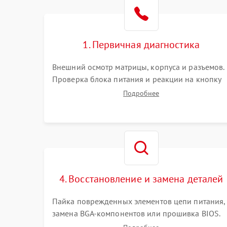
Поломка видеокарты
Неисправность процессора
1. Первичная диагностика
Повреждение жесткого диска (HDD / SSD)
Внешний осмотр матрицы, корпуса и разъемов.
Проверка блока питания и реакции на кнопку
Неисправность оперативной памяти
включения. Оценка изображения, звука и
Подробнее
работы периферии для сужения круга
возможных неисправностей перед вскрытием.
Выход из строя блока питания
Повреждение сенсорного экрана (если есть)
Поломка батареи (если есть)
4. Восстановление и замена деталей
Пайка поврежденных элементов цепи питания,
Неисправность кнопок управления
замена BGA-компонентов или прошивка BIOS.
Ремонт подсветки матрицы, замена