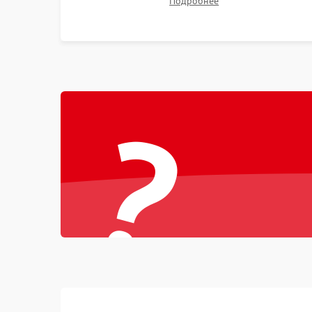
Подробнее
Неисправность тачпада (если есть)
неисправного накопителя на скоростной SSD
или установка новых модулей памяти.
Поломка веб-камеры
Неисправность микрофона
?
Повреждение внутренних проводов
Механические повреждения