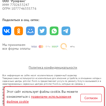
ООО "Русервис"
ИНН 7702633247
ОГРН 1077746335776
Поделиться в соц. сетях:
Мы принимаем
все формы оплаты
Политика конфиденциальности
Вся информация на сайте носит исключительно справочный характер.
Товарные знаки используются исключительно для описания устройств, в отношении которых
сервисные центры prm.msi-fixim.ru предоставляют услуги по ремонту. Услуги оказываются в
неавторизованных сервисных центрах prm.msi-fixim.ru, которые не связаны с
правообладателями товарных знаков или их официальными представителями.
Ремонт осуществляется для устройств, уже введенных в гражданский оборот в соответствии
Этот сайт использует файлы cookie. Вы можете
со статьей 1487 ГК РФ.
Использование товарных знаков не преследует цели индивидуализации услуг или введения
ознакомиться с
правилами использования
Согласен
потребителей в заблуждение, а служит для информирования о предоставляемых услугах по
ремонту техники указанных брендов.
файлов cookie
Представленная на сайте информация не является публичной офертой, определяемой