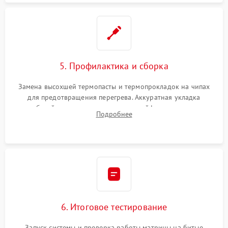
5. Профилактика и сборка
Замена высохшей термопасты и термопрокладок на чипах
для предотвращения перегрева. Аккуратная укладка
кабелей, подключение хрупких шлейфов матрицы и
Подробнее
надежная фиксация всех элементов внутри корпуса
моноблока.
6. Итоговое тестирование
Запуск системы и проверка работы матрицы на битые