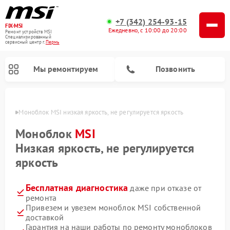
+7 (342) 254-93-15
FIX-MSI
Ежедневно, с 10:00 до 20:00
Ремонт устройств MSI
Специализированный
cервисный центр г.
Пермь
Мы ремонтируем
Позвонить
Перми
Моноблок MSI низкая яркость, не регулируется яркость
Моноблок
MSI
Низкая яркость, не регулируется
яркость
Бесплатная диагностика
даже при отказе от
ремонта
Привезем и увезем моноблок MSI собственной
доставкой
Гарантия на наши работы по ремонту моноблоков