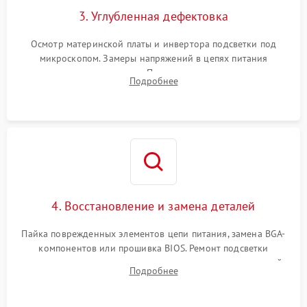
3. Углубленная дефектовка
Осмотр материнской платы и инвертора подсветки под
микроскопом. Замеры напряжений в цепях питания
процессора и видеокарты. Проверка состояния жесткого
Подробнее
диска и оперативной памяти с помощью POST-карт и
мультиметра.
4. Восстановление и замена деталей
Пайка поврежденных элементов цепи питания, замена BGA-
компонентов или прошивка BIOS. Ремонт подсветки
матрицы, замена неисправного накопителя на скоростной
Подробнее
SSD или установка новых модулей памяти.