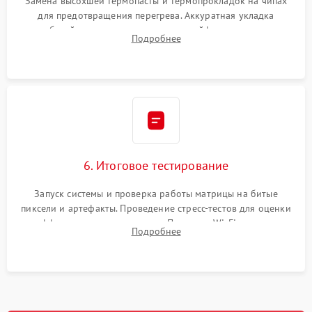
Замена высохшей термопасты и термопрокладок на чипах
для предотвращения перегрева. Аккуратная укладка
кабелей, подключение хрупких шлейфов матрицы и
Подробнее
надежная фиксация всех элементов внутри корпуса
моноблока.
6. Итоговое тестирование
Запуск системы и проверка работы матрицы на битые
пиксели и артефакты. Проведение стресс-тестов для оценки
эффективности охлаждения. Проверка Wi-Fi, камеры,
Подробнее
микрофона и всех портов перед выдачей устройства.