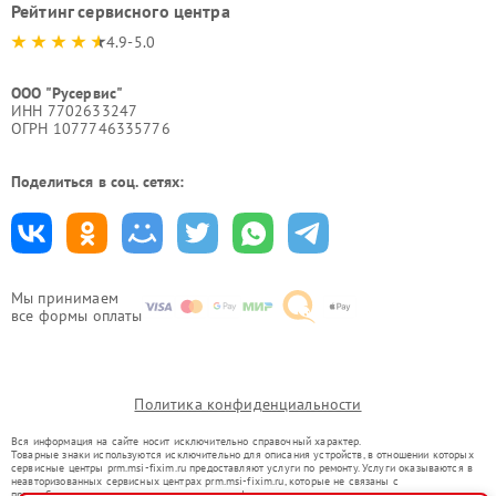
Рейтинг сервисного центра
4.9-5.0
ООО "Русервис"
ИНН 7702633247
ОГРН 1077746335776
Поделиться в соц. сетях:
Мы принимаем
все формы оплаты
Политика конфиденциальности
Вся информация на сайте носит исключительно справочный характер.
Товарные знаки используются исключительно для описания устройств, в отношении которых
сервисные центры prm.msi-fixim.ru предоставляют услуги по ремонту. Услуги оказываются в
неавторизованных сервисных центрах prm.msi-fixim.ru, которые не связаны с
правообладателями товарных знаков или их официальными представителями.