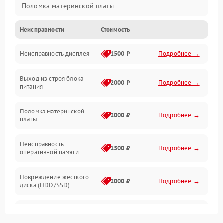
Поломка материнской платы
Неисправности
Стоимость
Неисправность системы охлаждения
Неисправность дисплея
1500 ₽
Подробнее →
Неисправность BIOS
Выход из строя блока
Повреждение корпуса
2000 ₽
Подробнее →
питания
Поломка аудиосистемы (динамики, разъёмы)
Поломка материнской
2000 ₽
Подробнее →
платы
Неисправность Wi-Fi модуля
Неисправность
1500 ₽
Подробнее →
оперативной памяти
Повреждение разъёмов (USB, HDMI и др.)
Повреждение жесткого
Поломка видеокарты
2000 ₽
Подробнее →
диска (HDD/SSD)
Неисправность процессора
Неисправность
2500 ₽
Подробнее →
процессора