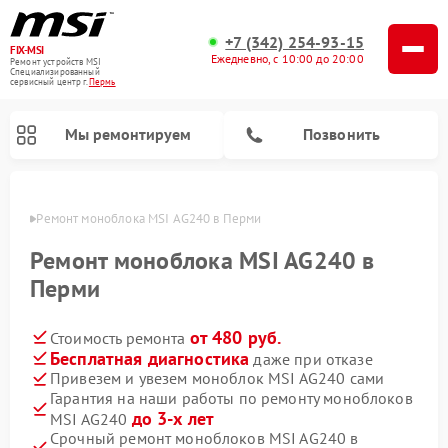
+7 (342) 254-93-15
FIX-MSI
Ежедневно, с 10:00 до 20:00
Ремонт устройств MSI
Специализированный
cервисный центр г.
Пермь
Мы ремонтируем
Позвонить
Перми
Ремонт моноблока MSI AG240 в Перми
Ремонт моноблока MSI AG240 в
Перми
от 480 руб.
Стоимость ремонта
Бесплатная диагностика
даже при отказе
Привезем и увезем моноблок MSI AG240 сами
Гарантия на наши работы по ремонту моноблоков
до 3-х лет
MSI AG240
Срочный ремонт моноблоков MSI AG240 в