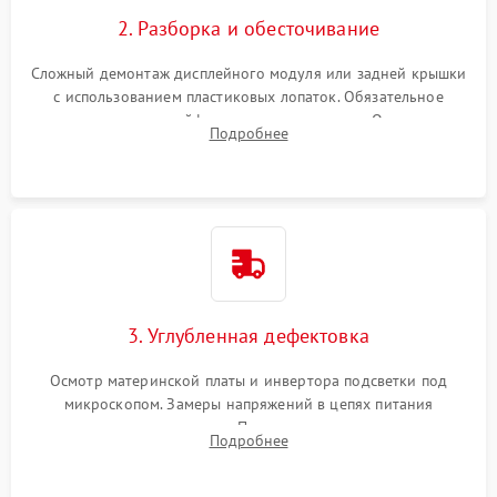
Повреждение внутренних проводов
2. Разборка и обесточивание
Поломка батареи (если
2000 ₽
Подробнее →
есть)
Сложный демонтаж дисплейного модуля или задней крышки
Механические повреждения
с использованием пластиковых лопаток. Обязательное
Неисправность тачпада
отключение шлейфов матрицы и питания. Очистка
1500 ₽
Подробнее →
(если есть)
Подробнее
массивной системы охлаждения от скопившейся пыли.
Поломка веб-камеры
1000 ₽
Подробнее →
Неисправность
1000 ₽
Подробнее →
микрофона
Повреждение внутренних
1000 ₽
Подробнее →
3. Углубленная дефектовка
проводов
Осмотр материнской платы и инвертора подсветки под
Неисправность BIOS
1500 ₽
Подробнее →
микроскопом. Замеры напряжений в цепях питания
процессора и видеокарты. Проверка состояния жесткого
Подробнее
диска и оперативной памяти с помощью POST-карт и
мультиметра.