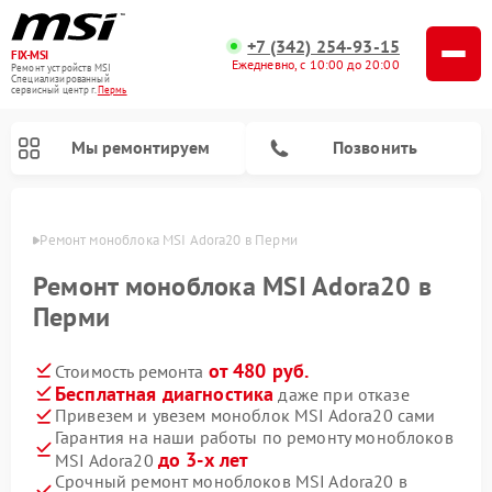
+7 (342) 254-93-15
FIX-MSI
Ежедневно, с 10:00 до 20:00
Ремонт устройств MSI
Специализированный
cервисный центр г.
Пермь
Мы ремонтируем
Позвонить
Перми
Ремонт моноблока MSI Adora20 в Перми
Ремонт моноблока MSI Adora20 в
Перми
от 480 руб.
Стоимость ремонта
Бесплатная диагностика
даже при отказе
Привезем и увезем моноблок MSI Adora20 сами
Гарантия на наши работы по ремонту моноблоков
до 3-х лет
MSI Adora20
Срочный ремонт моноблоков MSI Adora20 в