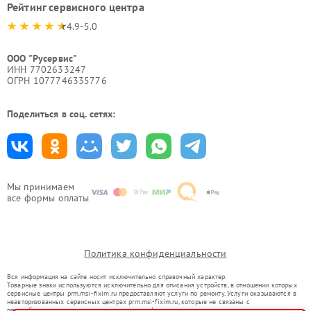
Рейтинг сервисного центра
4.9-5.0
ООО "Русервис"
ИНН 7702633247
ОГРН 1077746335776
Поделиться в соц. сетях:
Мы принимаем
все формы оплаты
Политика конфиденциальности
Вся информация на сайте носит исключительно справочный характер.
Товарные знаки используются исключительно для описания устройств, в отношении которых
сервисные центры prm.msi-fixim.ru предоставляют услуги по ремонту. Услуги оказываются в
неавторизованных сервисных центрах prm.msi-fixim.ru, которые не связаны с
правообладателями товарных знаков или их официальными представителями.