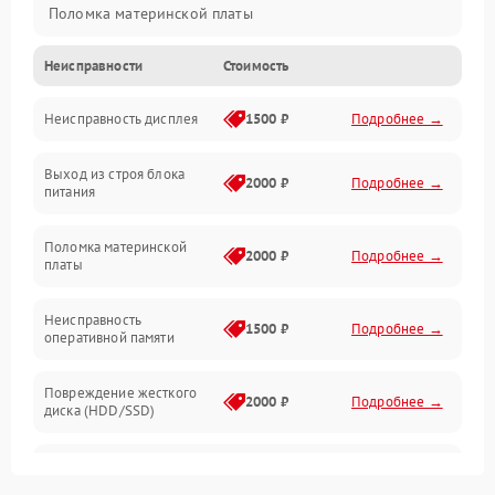
Поломка материнской платы
Неисправности
Стоимость
Неисправность системы охлаждения
Неисправность дисплея
1500 ₽
Подробнее →
Неисправность BIOS
Выход из строя блока
Повреждение корпуса
2000 ₽
Подробнее →
питания
Поломка аудиосистемы (динамики, разъёмы)
Поломка материнской
2000 ₽
Подробнее →
платы
Неисправность Wi-Fi модуля
Неисправность
1500 ₽
Подробнее →
оперативной памяти
Повреждение разъёмов (USB, HDMI и др.)
Повреждение жесткого
Поломка видеокарты
2000 ₽
Подробнее →
диска (HDD/SSD)
Неисправность процессора
Неисправность
2500 ₽
Подробнее →
процессора