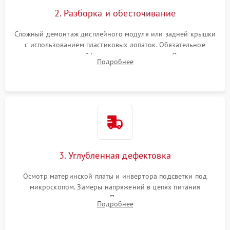
Повреждение внутренних проводов
2. Разборка и обесточивание
Поломка батареи (если
2000 ₽
Подробнее →
есть)
Сложный демонтаж дисплейного модуля или задней крышки
Механические повреждения
с использованием пластиковых лопаток. Обязательное
Неисправность тачпада
отключение шлейфов матрицы и питания. Очистка
1500 ₽
Подробнее →
(если есть)
Подробнее
массивной системы охлаждения от скопившейся пыли.
Поломка веб-камеры
1000 ₽
Подробнее →
Неисправность
1000 ₽
Подробнее →
микрофона
Повреждение внутренних
1000 ₽
Подробнее →
3. Углубленная дефектовка
проводов
Осмотр материнской платы и инвертора подсветки под
Неисправность BIOS
1500 ₽
Подробнее →
микроскопом. Замеры напряжений в цепях питания
процессора и видеокарты. Проверка состояния жесткого
Подробнее
диска и оперативной памяти с помощью POST-карт и
мультиметра.