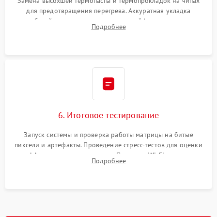
Замена высохшей термопасты и термопрокладок на чипах
для предотвращения перегрева. Аккуратная укладка
кабелей, подключение хрупких шлейфов матрицы и
Подробнее
надежная фиксация всех элементов внутри корпуса
моноблока.
6. Итоговое тестирование
Запуск системы и проверка работы матрицы на битые
пиксели и артефакты. Проведение стресс-тестов для оценки
эффективности охлаждения. Проверка Wi-Fi, камеры,
Подробнее
микрофона и всех портов перед выдачей устройства.