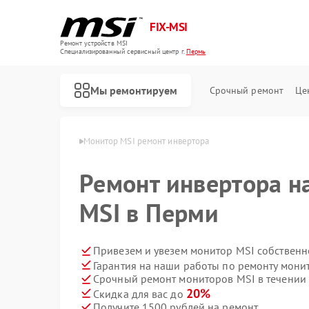
FIX-MSI
Ремонт устройств MSI
Специализированный cервисный центр г.
Пермь
Мы ремонтируем
Срочный ремонт
Це
иторов MSI в Перми
Монитор MSI ремонт инвертора
Ремонт инвертора н
MSI в Перми
Привезем и увезем монитор MSI собственн
Гарантия на наши работы по ремонту мон
Срочный ремонт мониторов MSI в течении 
20%
Скидка для вас до
Получите 1500 рублей на ремонт
Ремонт игровых консолей MSI