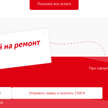
Показать все услуги
й на ремонт
При оформл
Отправить заявку и получить 1500 ₽
сти