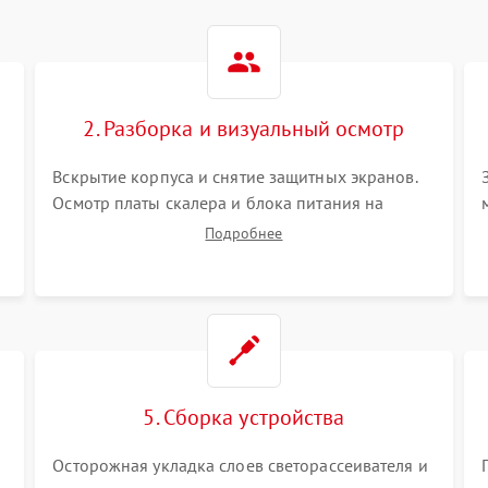
2. Разборка и визуальный осмотр
Вскрытие корпуса и снятие защитных экранов.
Осмотр платы скалера и блока питания на
К
наличие вздутых конденсаторов, прогаров,
Подробнее
окислений. Проверка надежности контактов и
целостности шлейфов матрицы.
5. Сборка устройства
Осторожная укладка слоев светорассеивателя и