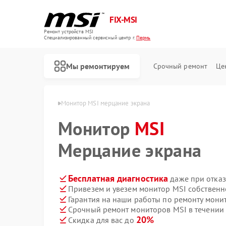
FIX-MSI
Ремонт устройств MSI
Специализированный cервисный центр г.
Пермь
Мы ремонтируем
Срочный ремонт
Це
иторов MSI в Перми
Монитор MSI мерцание экрана
Монитор
MSI
Мерцание экрана
Бесплатная диагностика
даже при отказ
Привезем и увезем монитор MSI собственн
Гарантия на наши работы по ремонту мон
Срочный ремонт мониторов MSI в течении 
20%
Скидка для вас до
Ремонт игровых консолей MSI