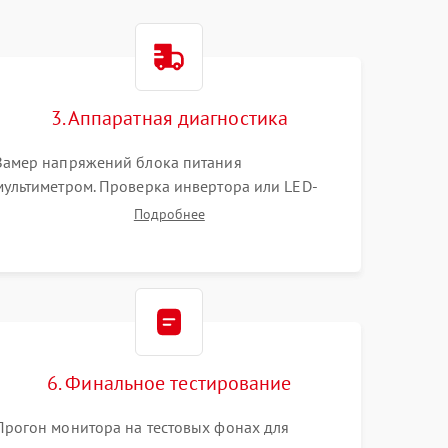
3. Аппаратная диагностика
Замер напряжений блока питания
мультиметром. Проверка инвертора или LED-
драйвера подсветки. Диагностика цепей
Подробнее
питания скалера и тестирование сигналов на
шлейфе LVDS
6. Финальное тестирование
Прогон монитора на тестовых фонах для