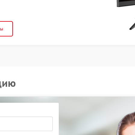
ны
цию