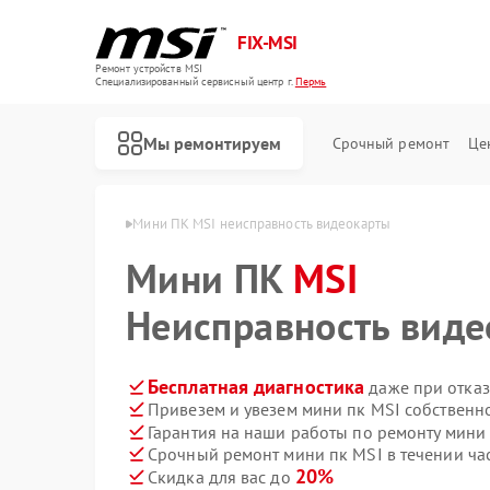
FIX-MSI
Ремонт устройств MSI
Специализированный cервисный центр г.
Пермь
Мы ремонтируем
Срочный ремонт
Це
мини пк MSI в Перми
Мини ПК MSI неисправность видеокарты
Мини ПК
MSI
Неисправность вид
Бесплатная диагностика
даже при отказ
Привезем и увезем мини пк MSI собственн
Гарантия на наши работы по ремонту мини
Срочный ремонт мини пк MSI в течении ча
20%
Скидка для вас до
Ремонт игровых консолей MSI