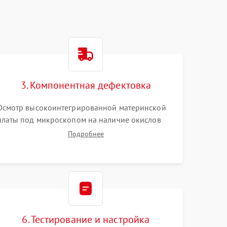
3. Компонентная дефектовка
Осмотр высокоинтегрированной материнской
платы под микроскопом на наличие окислов
или прогаров. Проверка цепей питания.
Подробнее
Тестирование съемных модулей памяти SO-
DIMM и накопителей M.2 на стенде для
выявления сбоев.
6. Тестирование и настройка