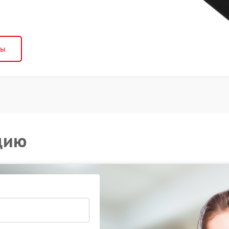
ны
цию