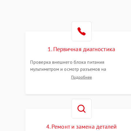
1. Первичная диагностика
Проверка внешнего блока питания
мультиметром и осмотр разъемов на
повреждения. Оценка реакции на кнопку
Подробнее
включения и индикацию. Подключение к
монитору для выявления ошибок POST или
отсутствия инициализации.
4. Ремонт и замена деталей