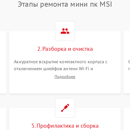
Этапы ремонта мини пк MSI
2. Разборка и очистка
Аккуратное вскрытие компактного корпуса с
отключением шлейфов антенн Wi-Fi и
периферии. Демонтаж плотной системы
Подробнее
охлаждения. Очистка турбины и радиатора от
спрессованной пыли антистатической кистью и
сжатым воздухом.
5. Профилактика и сборка