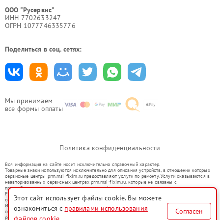
ООО "Русервис"
ИНН 7702633247
ОГРН 1077746335776
Поделиться в соц. сетях:
Мы принимаем
все формы оплаты
Политика конфиденциальности
Вся информация на сайте носит исключительно справочный характер.
Товарные знаки используются исключительно для описания устройств, в отношении которых
сервисные центры prm.msi-fixim.ru предоставляют услуги по ремонту. Услуги оказываются в
неавторизованных сервисных центрах prm.msi-fixim.ru, которые не связаны с
правообладателями товарных знаков или их официальными представителями.
Ремонт осуществляется для устройств, уже введенных в гражданский оборот в соответствии
Этот сайт использует файлы cookie. Вы можете
со статьей 1487 ГК РФ.
Использование товарных знаков не преследует цели индивидуализации услуг или введения
ознакомиться с
правилами использования
Согласен
потребителей в заблуждение, а служит для информирования о предоставляемых услугах по
ремонту техники указанных брендов.
файлов cookie