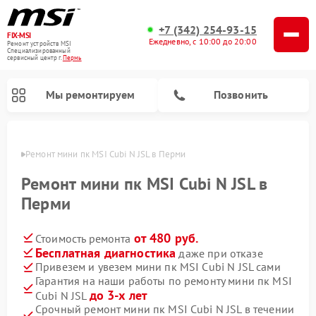
+7 (342) 254-93-15
FIX-MSI
Ежедневно, с 10:00 до 20:00
Ремонт устройств MSI
Специализированный
cервисный центр г.
Пермь
Мы ремонтируем
Позвонить
Перми
Ремонт мини пк MSI Cubi N JSL в Перми
Ремонт мини пк MSI Cubi N JSL в
Перми
от 480 руб.
Стоимость ремонта
Бесплатная диагностика
даже при отказе
Привезем и увезем мини пк MSI Cubi N JSL сами
Гарантия на наши работы по ремонту мини пк MSI
до 3-х лет
Cubi N JSL
Срочный ремонт мини пк MSI Cubi N JSL в течении