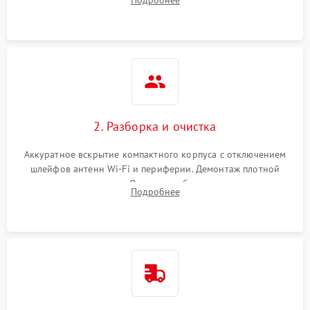
выявления ошибок POST или отсутствия инициализации.
Повреждение CMOS-
200 ₽
Подробнее →
батареи
Неисправность дисплея
2000 ₽
Подробнее →
(если есть)
2. Разборка и очистка
Аккуратное вскрытие компактного корпуса с отключением
шлейфов антенн Wi-Fi и периферии. Демонтаж плотной
системы охлаждения. Очистка турбины и радиатора от
Подробнее
спрессованной пыли антистатической кистью и сжатым
воздухом.