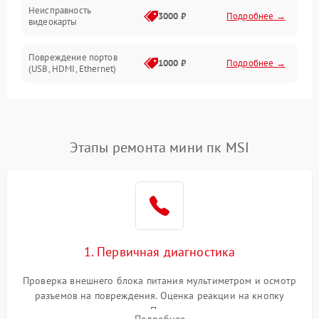
Неисправность
Механические повреждения
3000 ₽
Подробнее →
видеокарты
Накопители
Повреждение портов
1000 ₽
Подробнее →
(USB, HDMI, Ethernet)
Накопители/Программное обеспечение
Неисправность блока
1500 ₽
Подробнее →
питания
ПО
Этапы ремонта мини пк MSI
Неисправность Wi-
1000 ₽
Подробнее →
Fi/Bluetooth модуля
Неисправность звуковой
1000 ₽
Подробнее →
карты
Повреждение разъемов
1. Первичная диагностика
800 ₽
Подробнее →
питания
Проверка внешнего блока питания мультиметром и осмотр
Неисправность сетевой
разъемов на повреждения. Оценка реакции на кнопку
1000 ₽
Подробнее →
карты
включения и индикацию. Подключение к монитору для
Подробнее