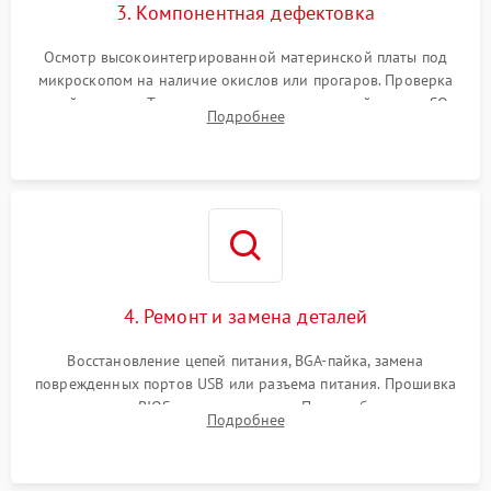
3. Компонентная дефектовка
Осмотр высокоинтегрированной материнской платы под
микроскопом на наличие окислов или прогаров. Проверка
цепей питания. Тестирование съемных модулей памяти SO-
Подробнее
DIMM и накопителей M.2 на стенде для выявления сбоев.
4. Ремонт и замена деталей
Восстановление цепей питания, BGA-пайка, замена
поврежденных портов USB или разъема питания. Прошивка
микросхемы BIOS программатором. При необходимости
Подробнее
установка нового накопителя, оперативной памяти или
модуля связи.