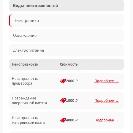
Виды неисправностей
Электроника
Охлаждение
Электропитание
Неисправности
Стоимость
Видео
Неисправность
Производительность
2800 ₽
Подробнее →
процессора
Программное обеспечение
Повреждение
1000 ₽
Подробнее →
оперативной памяти
Сеть
Неисправность
4000 ₽
Подробнее →
материнской платы
Хранение