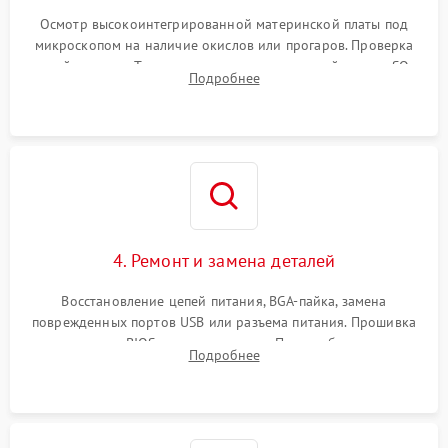
Осмотр высокоинтегрированной материнской платы под
микроскопом на наличие окислов или прогаров. Проверка
цепей питания. Тестирование съемных модулей памяти SO-
Подробнее
DIMM и накопителей M.2 на стенде для выявления сбоев.
4. Ремонт и замена деталей
Восстановление цепей питания, BGA-пайка, замена
поврежденных портов USB или разъема питания. Прошивка
микросхемы BIOS программатором. При необходимости
Подробнее
установка нового накопителя, оперативной памяти или
модуля связи.