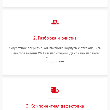
Повреждение CMOS-
200 ₽
Подробнее →
батареи
Неисправность дисплея
2000 ₽
Подробнее →
(если есть)
2. Разборка и очистка
Аккуратное вскрытие компактного корпуса с отключением
шлейфов антенн Wi-Fi и периферии. Демонтаж плотной
системы охлаждения. Очистка турбины и радиатора от
Подробнее
спрессованной пыли антистатической кистью и сжатым
воздухом.
3. Компонентная дефектовка