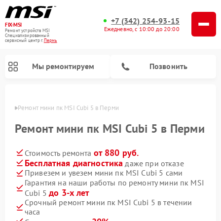
+7 (342) 254-93-15
FIX-MSI
Ежедневно, с 10:00 до 20:00
Ремонт устройств MSI
Специализированный
cервисный центр г.
Пермь
Мы ремонтируем
Позвонить
Перми
Ремонт мини пк MSI Cubi 5 в Перми
Ремонт мини пк MSI Cubi 5 в Перми
от 880 руб.
Стоимость ремонта
Бесплатная диагностика
даже при отказе
Привезем и увезем мини пк MSI Cubi 5 сами
Гарантия на наши работы по ремонту мини пк MSI
до 3-х лет
Cubi 5
Срочный ремонт мини пк MSI Cubi 5 в течении
часа