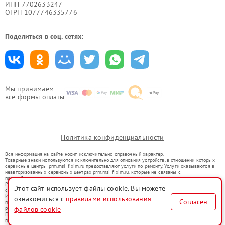
ИНН 7702633247
ОГРН 1077746335776
Поделиться в соц. сетях:
Мы принимаем
все формы оплаты
Политика конфиденциальности
Вся информация на сайте носит исключительно справочный характер.
Товарные знаки используются исключительно для описания устройств, в отношении которых
сервисные центры prm.msi-fixim.ru предоставляют услуги по ремонту. Услуги оказываются в
неавторизованных сервисных центрах prm.msi-fixim.ru, которые не связаны с
правообладателями товарных знаков или их официальными представителями.
Ремонт осуществляется для устройств, уже введенных в гражданский оборот в соответствии
Этот сайт использует файлы cookie. Вы можете
со статьей 1487 ГК РФ.
Использование товарных знаков не преследует цели индивидуализации услуг или введения
ознакомиться с
правилами использования
Согласен
потребителей в заблуждение, а служит для информирования о предоставляемых услугах по
ремонту техники указанных брендов.
файлов cookie
Представленная на сайте информация не является публичной офертой, определяемой
положениями Статьи 437(2) Гражданского кодекса РФ