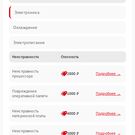
Электроника
Охлаждение
Электропитание
Неисправности
Стоимость
Видео
Неисправность
Производительность
2800 ₽
Подробнее →
процессора
Программное обеспечение
Повреждение
1000 ₽
Подробнее →
оперативной памяти
Сеть
Неисправность
4000 ₽
Подробнее →
материнской платы
Хранение
Неисправность
Механические повреждения
3000 ₽
Подробнее →