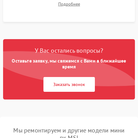
мониторингом температур во избежание троттлинга.
Подробнее
Проверка работы Wi-Fi, Bluetooth, звука и всех внешних
портов.
У Вас остались вопросы?
Оставьте заявку, мы свяжемся с Вами в ближайшее
время
Заказать звонок
Мы ремонтируем и другие модели мини
пк MSI