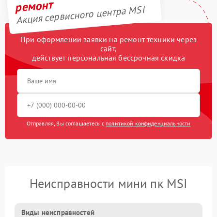
ремонт
Акция сервисного центра MSI
При оформлении заявки на ремонт техники через
сайт,
действует персональная бессрочная скидка
Отправляя, Вы соглашаетесь с
политикой конфиденциальности
Неисправности мини пк MSI
Виды неисправностей