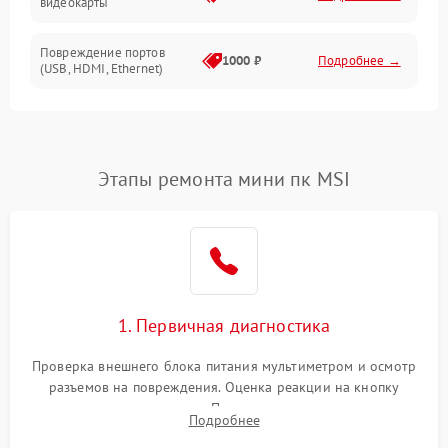
видеокарты
Накопители
Повреждение портов
1000 ₽
Подробнее →
(USB, HDMI, Ethernet)
Накопители/Программное обеспечение
Неисправность блока
1500 ₽
Подробнее →
питания
ПО
Этапы ремонта мини пк MSI
Неисправность Wi-
1000 ₽
Подробнее →
Fi/Bluetooth модуля
Неисправность звуковой
1000 ₽
Подробнее →
карты
Повреждение разъемов
1. Первичная диагностика
800 ₽
Подробнее →
питания
Проверка внешнего блока питания мультиметром и осмотр
Неисправность сетевой
разъемов на повреждения. Оценка реакции на кнопку
1000 ₽
Подробнее →
карты
включения и индикацию. Подключение к монитору для
Подробнее
выявления ошибок POST или отсутствия инициализации.