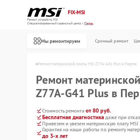
FIX-MSI
Ремонт устройств MSI
Специализированный cервисный центр г.
Пермь
Мы ремонтируем
Срочный ремонт
Це
их плат MSI в Перми
Ремонт материнской платы MSI Z77A-G41 Plus в Перми
Ремонт материнской
Z77A-G41 Plus в Пе
от 80 руб.
Стоимость ремонта
Бесплатная диагностика
даже при отказ
Привезем и увезем материнскую плату MSI 
Гарантия на наши работы по ремонту матер
до 3-х лет
Ремонт игровых консолей MSI