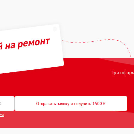
й на ремонт
При оформл
Отправить заявку и получить 1500 ₽
сти