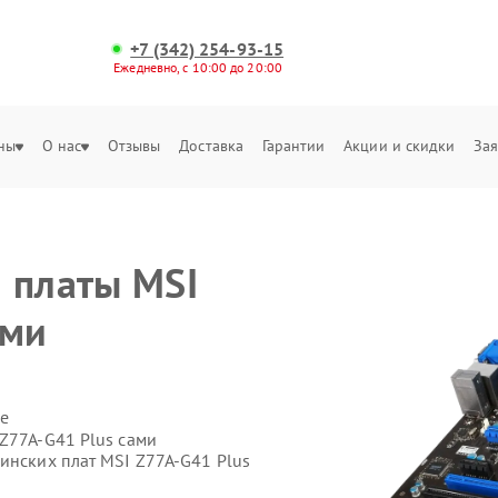
+7 (342) 254-93-15
Ежедневно, с 10:00 до 20:00
ны
О нас
Отзывы
Доставка
Гарантии
Акции и скидки
Зая
 платы MSI
рми
е
Z77A-G41 Plus сами
инских плат MSI Z77A-G41 Plus