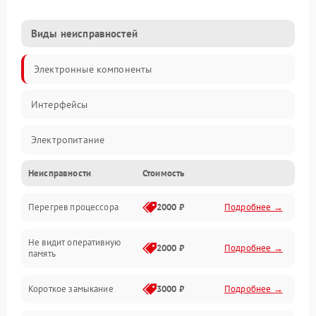
Виды неисправностей
Электронные компоненты
Интерфейсы
Электропитание
Неисправности
Стоимость
Корпус/Герметичность
Перегрев процессора
2000 ₽
Подробнее →
Механика
Не видит оперативную
ПО/Микропрограмма
2000 ₽
Подробнее →
память
Короткое замыкание
3000 ₽
Подробнее →