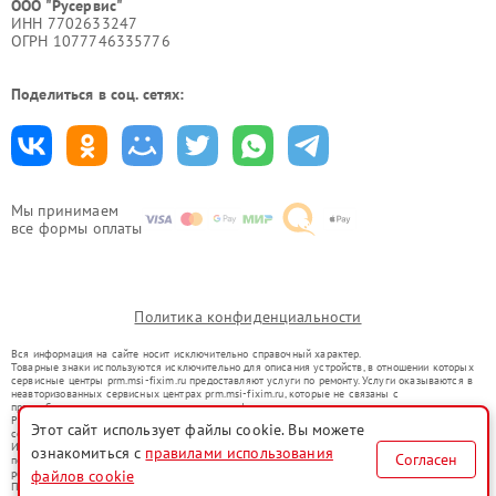
ООО "Русервис"
ИНН 7702633247
ОГРН 1077746335776
Поделиться в соц. сетях:
Мы принимаем
все формы оплаты
Политика конфиденциальности
Вся информация на сайте носит исключительно справочный характер.
Товарные знаки используются исключительно для описания устройств, в отношении которых
сервисные центры prm.msi-fixim.ru предоставляют услуги по ремонту. Услуги оказываются в
неавторизованных сервисных центрах prm.msi-fixim.ru, которые не связаны с
правообладателями товарных знаков или их официальными представителями.
Ремонт осуществляется для устройств, уже введенных в гражданский оборот в соответствии
Этот сайт использует файлы cookie. Вы можете
со статьей 1487 ГК РФ.
Использование товарных знаков не преследует цели индивидуализации услуг или введения
ознакомиться с
правилами использования
Согласен
потребителей в заблуждение, а служит для информирования о предоставляемых услугах по
ремонту техники указанных брендов.
файлов cookie
Представленная на сайте информация не является публичной офертой, определяемой