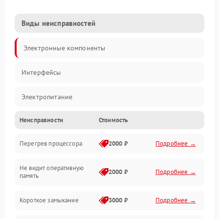
Виды неисправностей
Электронные компоненты
Интерфейсы
Электропитание
Неисправности
Стоимость
Корпус/Герметичность
Перегрев процессора
2000 ₽
Подробнее →
Механика
Не видит оперативную
ПО/Микропрограмма
2000 ₽
Подробнее →
память
Короткое замыкание
3000 ₽
Подробнее →