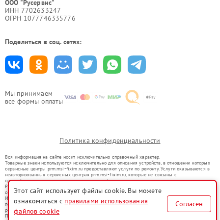
ООО "Русервис"
ИНН 7702633247
ОГРН 1077746335776
Поделиться в соц. сетях:
Мы принимаем
все формы оплаты
Политика конфиденциальности
Вся информация на сайте носит исключительно справочный характер.
Товарные знаки используются исключительно для описания устройств, в отношении которых
сервисные центры prm.msi-fixim.ru предоставляют услуги по ремонту. Услуги оказываются в
неавторизованных сервисных центрах prm.msi-fixim.ru, которые не связаны с
правообладателями товарных знаков или их официальными представителями.
Ремонт осуществляется для устройств, уже введенных в гражданский оборот в соответствии
Этот сайт использует файлы cookie. Вы можете
со статьей 1487 ГК РФ.
Использование товарных знаков не преследует цели индивидуализации услуг или введения
ознакомиться с
правилами использования
Согласен
потребителей в заблуждение, а служит для информирования о предоставляемых услугах по
ремонту техники указанных брендов.
файлов cookie
Представленная на сайте информация не является публичной офертой, определяемой