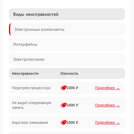
Виды неисправностей
Электронные компоненты
Интерфейсы
Электропитание
Неисправности
Стоимость
Корпус/Герметичность
Перегрев процессора
2000 ₽
Подробнее →
Механика
Не видит оперативную
ПО/Микропрограмма
2000 ₽
Подробнее →
память
Короткое замыкание
3000 ₽
Подробнее →