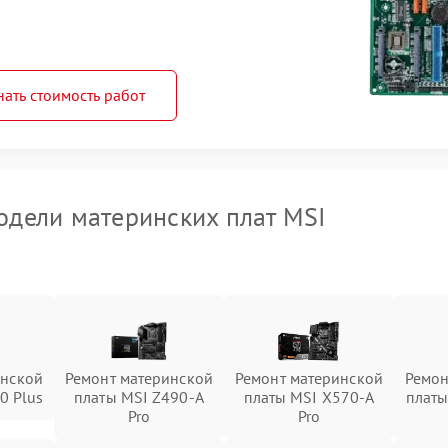
нать стоимость работ
дели материнских плат MSI
инской
Ремонт материнской
Ремонт материнской
Ремон
0 Plus
платы MSI Z490-A
платы MSI X570-A
платы
Pro
Pro