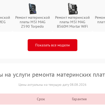
инской
Ремонт материнской
Ремонт материнской
Ремон
MEG
платы MSI MAG
платы MSI MAG
пла
e
Z590 Torpedo
B560M Mortar WiFi
Показать все модели
ы на услуги ремонта материнских плат
Цены актуальны на текущую дату 08.08.2026
Срок
Гарантия