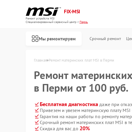
FIX-MSI
Ремонт устройств MSI
Специализированный cервисный центр г.
Пермь
Мы ремонтируем
Срочный ремонт
Це
Главная
Ремонт материнских плат MSI в Перми
Ремонт матерински
в Перми от 100 руб.
Бесплатная диагностика
даже при отказ
Привезем и увезем материнскую плату MSI
Гарантия на наши работы по ремонту мате
Срочный ремонт материнских плат MSI в т
20%
Скидка для вас до
Ремонт игровых консолей MSI