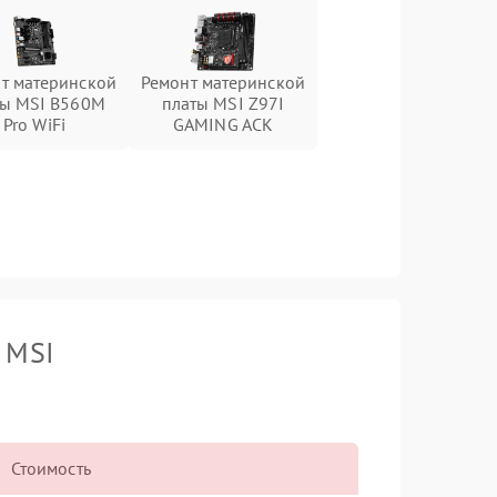
т материнской
Ремонт материнской
ты MSI B560M
платы MSI Z97I
Pro WiFi
GAMING ACK
 MSI
Стоимость