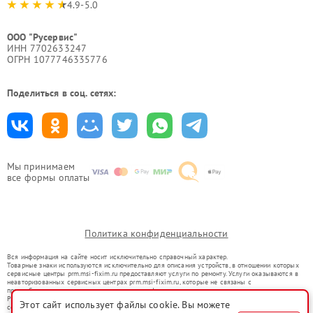
4.9-5.0
ООО "Русервис"
ИНН 7702633247
ОГРН 1077746335776
Поделиться в соц. сетях:
Мы принимаем
все формы оплаты
Политика конфиденциальности
Вся информация на сайте носит исключительно справочный характер.
Товарные знаки используются исключительно для описания устройств, в отношении которых
сервисные центры prm.msi-fixim.ru предоставляют услуги по ремонту. Услуги оказываются в
неавторизованных сервисных центрах prm.msi-fixim.ru, которые не связаны с
правообладателями товарных знаков или их официальными представителями.
Ремонт осуществляется для устройств, уже введенных в гражданский оборот в соответствии
Этот сайт использует файлы cookie. Вы можете
со статьей 1487 ГК РФ.