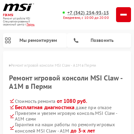
+7 (342) 254-93-15
FIX-MSI
Ежедневно, с 10:00 до 20:00
Ремонт устройств MSI
Специализированный
cервисный центр г.
Пермь
Мы ремонтируем
Позвонить
Перми
Ремонт игровой консоли MSI Claw - A1M в Перми
Ремонт игровой консоли MSI Claw -
A1M в Перми
от 1080 руб.
Стоимость ремонта
Бесплатная диагностика
даже при отказе
Привезем и увезем игровую консоль MSI Claw -
A1M сами
Гарантия на наши работы по ремонту игровых
до 3-х лет
консолей MSI Claw - A1M